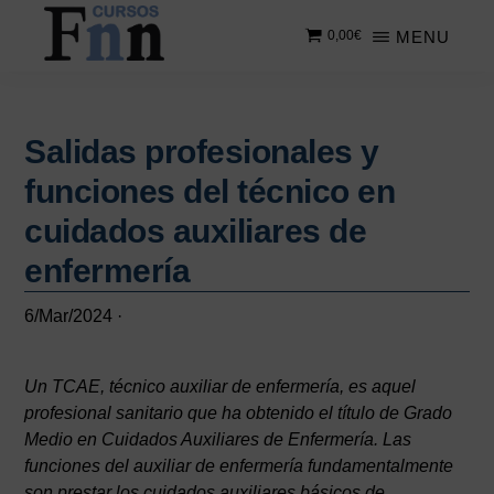
Saltar
Saltar
MENU
0,00
€
al
a
contenido
la
CURSOS
Especializados
principal
barra
FNN
en
lateral
cursos
Salidas profesionales y
principal
online
funciones del técnico en
cuidados auxiliares de
enfermería
6/Mar/2024
·
Un TCAE, técnico auxiliar de enfermería, es aquel
profesional sanitario que ha obtenido el título de Grado
Medio en Cuidados Auxiliares de Enfermería. Las
funciones del auxiliar de enfermería fundamentalmente
son prestar los cuidados auxiliares básicos de