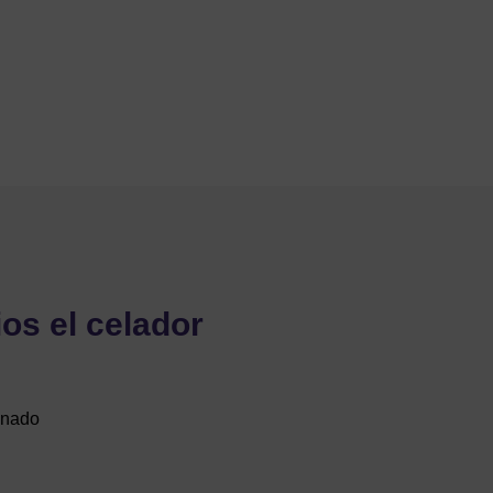
ios el celador
onado