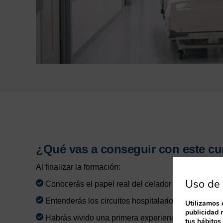
¿Qué vas a conseguir con este cu
Al finalizar la formación:
Uso de 
Conocerás el papel real del celador dentro del hosp
Entenderás los circuitos hospitalarios y el trabajo 
Utilizamos 
publicidad 
Habrás vivido una primera experiencia práctica en 
tus hábitos