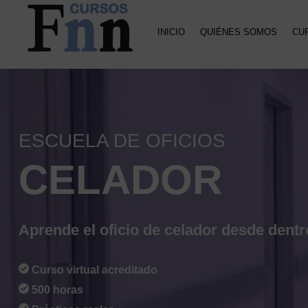
Saltar
Saltar
a
al
INICIO
QUIÉNES SOMOS
CU
la
contenido
navegación
principal
CURSOS
Especializados
principal
FNN
en
cursos
online
ESCUELA DE OFICIOS
CELADOR
Aprende el oficio de celador desde dentr
Curso virtual acreditado
500 horas