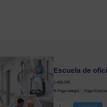
Escuela de ofic
1.400,00
€
Pago Integro
Pago Fracci
E
¡COMPRAR!