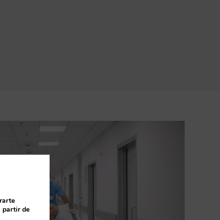
rarte
 partir de