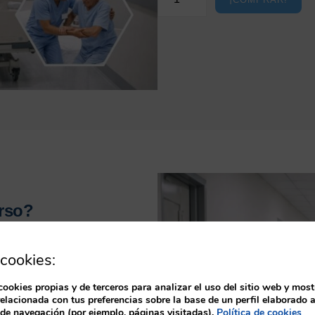
s
c
u
e
l
a
d
e
o
f
i
c
rso?
i
o
s
cookies:
e
ital.
l
en equipo.
cookies propias y de terceros para analizar el uso del sitio web y most
c
relacionada con tus preferencias sobre la base de un perfil elaborado a
un hospital real.
e
 de navegación (por ejemplo, páginas visitadas).
Política de cookies