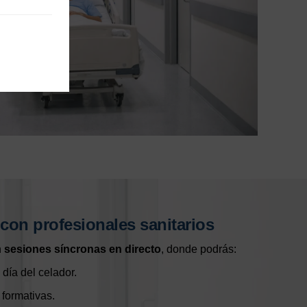
con profesionales sanitarios
n
sesiones síncronas en directo
, donde podrás:
 día del celador.
 formativas.