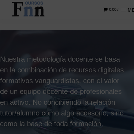
Saltar
M
0,00
€
al
contenido
CURSOS
Especializados
principal
FNN
en
cursos
online
Nuestra metodología docente se basa
en la combinación de recursos digitales
formativos vanguardistas, con el valor
de un equipo docente de profesionales
en activo. No concibiendo la relación
tutor/alumno como algo accesorio, sino
como la base de toda formación.