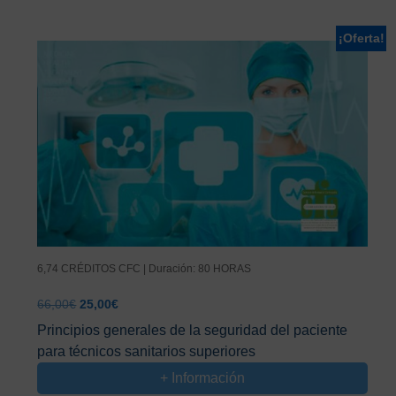
¡Oferta!
6,74 CRÉDITOS CFC | Duración: 80 HORAS
El
El
66,00
€
25,00
€
precio
precio
Principios generales de la seguridad del paciente
original
actual
para técnicos sanitarios superiores
era:
es:
66,00€.
25,00€.
+ Información