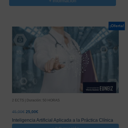
+ Información
¡Oferta!
2 ECTS | Duración: 50 HORAS
El
El
45,00
€
25,00
€
precio
precio
Inteligencia Artificial Aplicada a la Práctica Clínica
original
actual