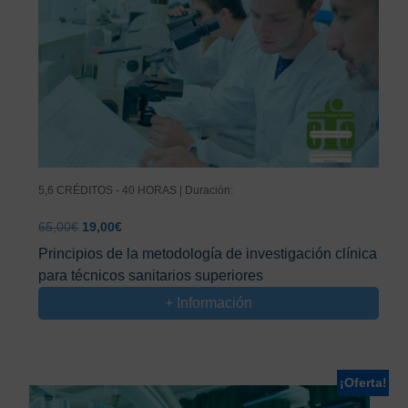
5,6 CRÉDITOS - 40 HORAS | Duración:
El
El
65,00
€
19,00
€
precio
precio
Principios de la metodología de investigación clínica
original
actual
para técnicos sanitarios superiores
era:
es:
65,00€.
19,00€.
+ Información
¡Oferta!