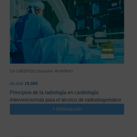
5,6 CRÉDITOS | Duración: 40 HORAS
El
El
65,00
€
19,00
€
precio
precio
Principios de la radiología en cardiología
original
actual
intervencionista para el técnico de radiodiagnóstico
era:
es:
65,00€.
19,00€.
+ Información