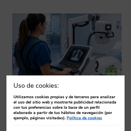
Uso de cookies:
5,6 CRÉDITOS CFC | Duración: 40 horas
Utilizamos cookies propias y de terceros para analizar
19,00
€
el uso del sitio web y mostrarte publicidad relacionada
con tus preferencias sobre la base de un perfil
Técnicas avanzadas en radiología portátil
elaborado a partir de tus hábitos de navegación (por
ejemplo, páginas visitadas).
Política de cookies
+ Información