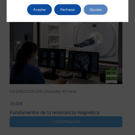
Aceptar
Rechazar
Ajustes
5,6 CRÉDITOS CFC | Duración: 40 horas
19,00
€
Fundamentos de la resonancia magnética
+ Información