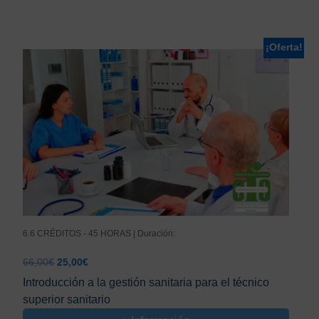
¡Oferta!
6.6 CRÉDITOS - 45 HORAS | Duración:
El
El
66,00
€
25,00
€
precio
precio
Introducción a la gestión sanitaria para el técnico
original
actual
superior sanitario
era:
es:
66,00€.
25,00€.