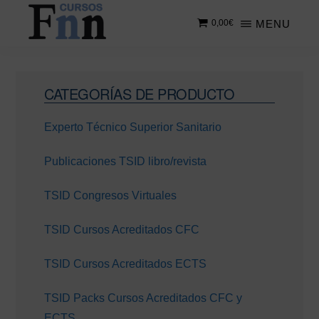
Saltar
Saltar
MENU
0,00
€
al
a
contenido
la
CURSOS
Especializados
principal
barra
FNN
en
lateral
Barra
cursos
CATEGORÍAS DE PRODUCTO
principal
lateral
online
Experto Técnico Superior Sanitario
principal
Publicaciones TSID libro/revista
TSID Congresos Virtuales
TSID Cursos Acreditados CFC
TSID Cursos Acreditados ECTS
TSID Packs Cursos Acreditados CFC y
ECTS