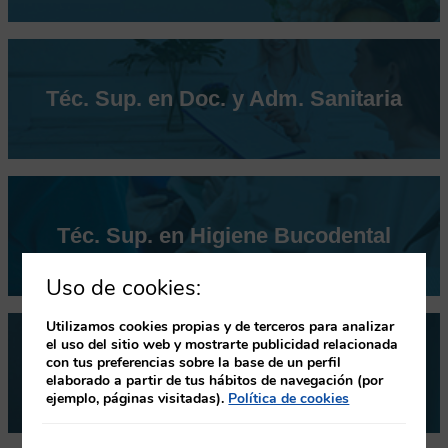
Téc. Sup. en D
oc. y Adm. Sanitaria
Téc. Sup. en Higiene Bucodental
Uso de cookies:
Utilizamos cookies propias y de terceros para analizar
el uso del sitio web y mostrarte publicidad relacionada
con tus preferencias sobre la base de un perfil
Téc. Sup. en Protesis Dental
elaborado a partir de tus hábitos de navegación (por
ejemplo, páginas visitadas).
Política de cookies