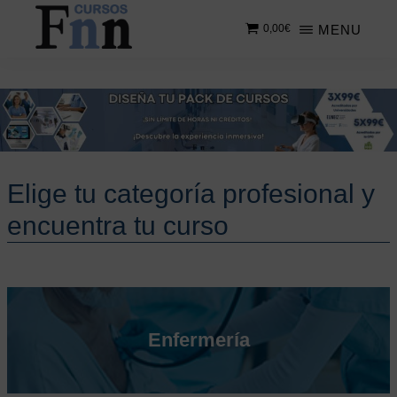
Saltar
MENU
0,00
€
al
contenido
CURSOS
Especializados
principal
FNN
en
cursos
online
Elige tu categoría profesional y
encuentra tu curso
Enfermería