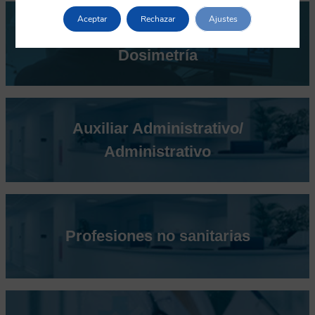
Aceptar
Rechazar
Ajustes
Téc. Sup. en Radioterapia y
Dosimetría
Auxiliar Administrativo/
Administrativo
Profesiones no sanitarias