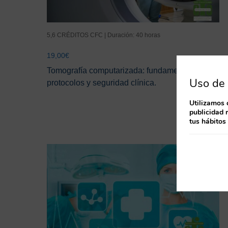
5,6 CRÉDITOS CFC | Duración: 40 horas
19,00
€
Tomografía computarizada: fundamentos,
Uso de 
protocolos y seguridad clínica.
Utilizamos 
publicidad 
tus hábitos
¡Oferta