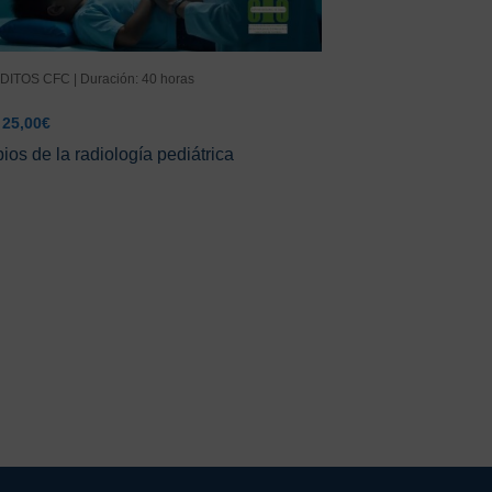
DITOS CFC | Duración: 40 horas
El
El
25,00
€
precio
precio
pios de la radiología pediátrica
original
actual
era:
es:
66,00€.
25,00€.