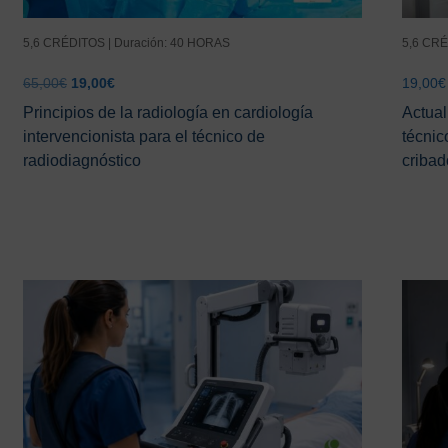
5,6 CRÉDITOS | Duración: 40 HORAS
5,6 CRÉ
El
El
65,00
€
19,00
€
19,00
€
precio
precio
Principios de la radiología en cardiología
Actual
original
actual
intervencionista para el técnico de
técnic
era:
es:
radiodiagnóstico
cribad
65,00€.
19,00€.