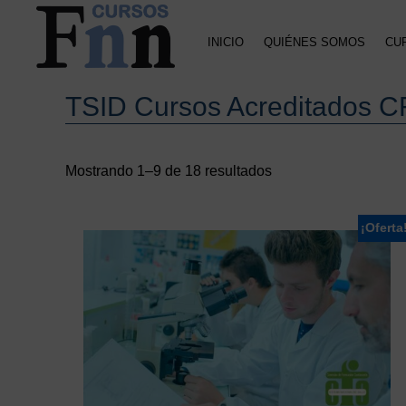
Saltar
Saltar
a
al
INICIO
QUIÉNES SOMOS
CU
la
contenido
navegación
principal
CURSOS
Especializados
principal
FNN
TSID Cursos Acreditados 
en
cursos
online
Mostrando 1–9 de 18 resultados
¡Oferta