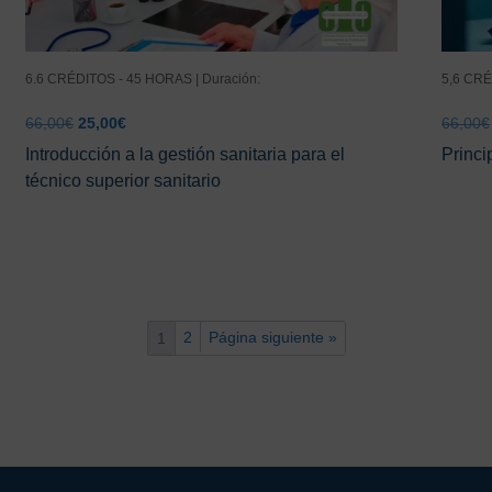
6.6 CRÉDITOS - 45 HORAS | Duración:
5,6 CRÉ
El
El
66,00
€
25,00
€
66,00
€
precio
precio
Introducción a la gestión sanitaria para el
Princi
original
actual
técnico superior sanitario
era:
es:
66,00€.
25,00€.
2
Página siguiente »
1