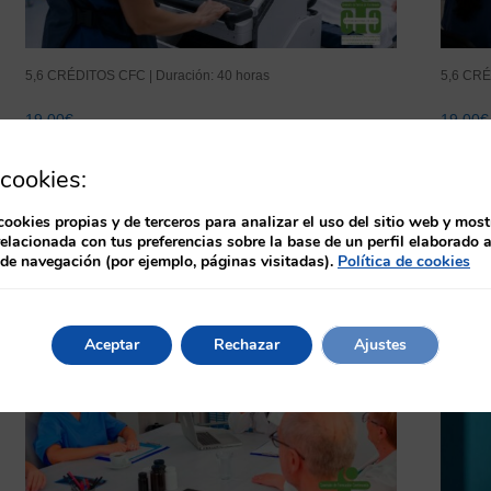
5,6 CRÉDITOS CFC | Duración: 40 horas
5,6 CRÉ
19,00
€
19,00
€
Técnicas avanzadas en radiología portátil
Funda
cookies:
cookies propias y de terceros para analizar el uso del sitio web y most
relacionada con tus preferencias sobre la base de un perfil elaborado a
 de navegación (por ejemplo, páginas visitadas).
Política de cookies
!
¡Oferta!
Aceptar
Rechazar
Ajustes