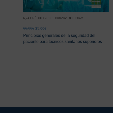
6,74 CRÉDITOS CFC | Duración: 80 HORAS
El
El
66,00
€
25,00
€
precio
precio
Principios generales de la seguridad del
original
actual
paciente para técnicos sanitarios superiores
era:
es:
66,00€.
25,00€.