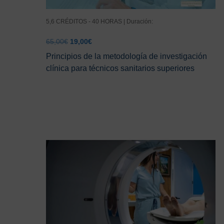
5,6 CRÉDITOS - 40 HORAS | Duración:
El
El
65,00
€
19,00
€
precio
precio
Principios de la metodología de investigación
original
actual
clínica para técnicos sanitarios superiores
era:
es:
65,00€.
19,00€.