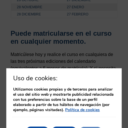
28 NOVIEMBRE
27 ENERO
28 DICIEMBRE
27 FEBRERO
Puede matricularse en el curso
en cualquier momento.
Matricúlese hoy y realice el curso en cualquiera de
las tres próximas ediciones del calendario
(equivalentes a 6 meses de matrícula). Y si necesita
más tiempo, no dude en ponerse en
contacto
con
Uso de cookies:
nosotros.
Utilizamos cookies propias y de terceros para analizar
el uso del sitio web y mostrarte publicidad relacionada
Una vez finalizado el curso, tras la evaluación como
con tus preferencias sobre la base de un perfil
apto por el tutor, podrá descargar un certificado
elaborado a partir de tus hábitos de navegación (por
provisional en el propio aula virtual. Posteriormente,
ejemplo, páginas visitadas).
Política de cookies
y una vez finalizada la edición correspondiente, se
procederá a la emisión del diploma del curso