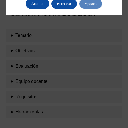
acreditado por la Comisión de Formación
Aceptar
Rechazar
Ajustes
Continuada de Profesionales Sanitarios. Este
diploma se emitirá en formato electrónico.
Temario
Objetivos
Evaluación
Equipo docente
Requisitos
Herramientas