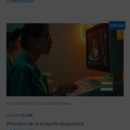
+ Información
¡Oferta!
5,6 CRÉDITOS CFC | Duración: 40 horas
El
El
66,00
€
25,00
€
precio
precio
Principios de la ecografía diagnóstica
original
actual