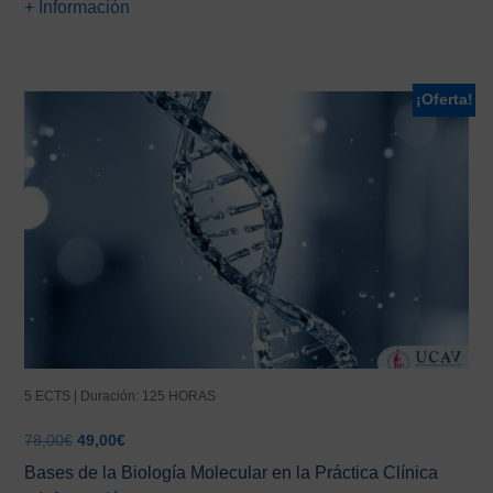
+ Información
¡Oferta!
5 ECTS | Duración: 125 HORAS
El
El
78,00
€
49,00
€
precio
precio
Bases de la Biología Molecular en la Práctica Clínica
original
actual