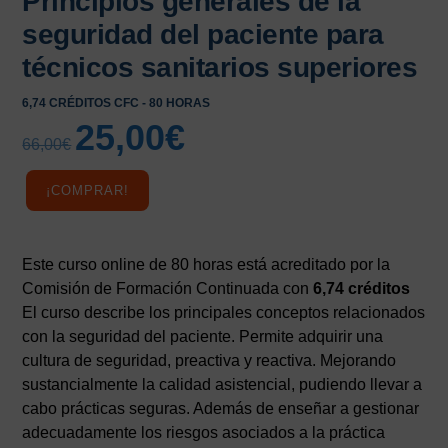
Principios generales de la
seguridad del paciente para
técnicos sanitarios superiores
6,74 CRÉDITOS CFC - 80 HORAS
25,00
€
El
El
66,00
€
precio
precio
original
actual
¡COMPRAR!
era:
es:
66,00€.
25,00€.
Este curso online de 80 horas está acreditado por la
Comisión de Formación Continuada con
6,74 créditos
El curso describe los principales conceptos relacionados
con la seguridad del paciente. Permite adquirir una
cultura de seguridad, preactiva y reactiva. Mejorando
sustancialmente la calidad asistencial, pudiendo llevar a
cabo prácticas seguras. Además de enseñar a gestionar
adecuadamente los riesgos asociados a la práctica