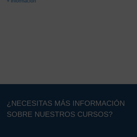
+ Información
era:
es:
66,00€.
25,00€.
Barra
lateral
principal
¿NECESITAS MÁS INFORMACIÓN
SOBRE NUESTROS CURSOS?