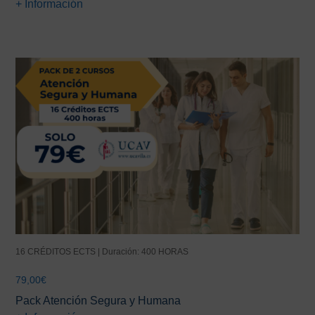
+ Información
era:
es:
78,00€.
49,00€.
16 CRÉDITOS ECTS | Duración: 400 HORAS
79,00
€
Pack Atención Segura y Humana