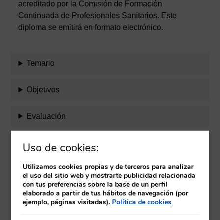
acreditado por la Comisión de Formación
Continuada de Profesionales Sanitarios. Este
diploma se emitirá en formato electrónico.
Temario
Objetivos
Evaluación
Equipo docente
Uso de cookies:
Utilizamos cookies propias y de terceros para analizar
Requisitos
el uso del sitio web y mostrarte publicidad relacionada
con tus preferencias sobre la base de un perfil
elaborado a partir de tus hábitos de navegación (por
Herramientas
ejemplo, páginas visitadas).
Política de cookies