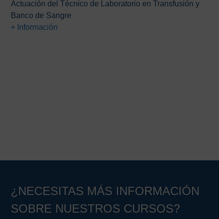
Actuación del Técnico de Laboratorio en Transfusión y
original
actual
Banco de Sangre
era:
es:
+ Información
75,00€.
49,00€.
Barra
lateral
principal
¿NECESITAS MÁS INFORMACIÓN
SOBRE NUESTROS CURSOS?