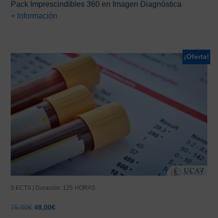
Pack Imprescindibles 360 en Imagen Diagnóstica
+ Información
¡Oferta!
5 ECTS | Duración: 125 HORAS
El
El
75,00
€
49,00
€
precio
precio