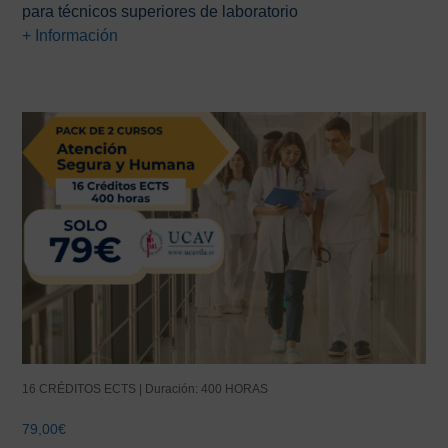
para técnicos superiores de laboratorio
era:
es:
+ Información
66,00€.
25,00€.
16 CRÉDITOS ECTS | Duración: 400 HORAS
79,00
€