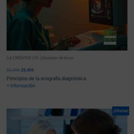
5,6 CRÉDITOS CFC | Duración: 40 horas
El
El
66,00
€
25,00
€
precio
precio
Principios de la ecografía diagnóstica
original
actual
+ Información
era:
es:
66,00€.
25,00€.
¡Oferta!