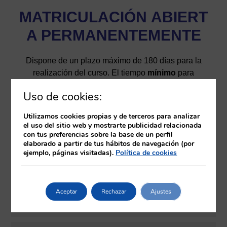
MATRICULACIÓN
ABIERT
A PERMANENTEMENTE
Dispone de un plazo máximo de 180 días para la
realización del curso. El tiempo
mínimo
para
finalizar el curso es de 20 días.
Uso de cookies:
Una vez finalice el curso y sea evaluado como apto,
Utilizamos cookies propias y de terceros para analizar
dispondrá de un certificado provisional que podrá
el uso del sitio web y mostrarte publicidad relacionada
descargar desde el aula virtual. Posteriormente a la
con tus preferencias sobre la base de un perfil
elaborado a partir de tus hábitos de navegación (por
finalización del curso se procederá a la solicitud y
ejemplo, páginas visitadas).
Política de cookies
emisión del diploma del curso certificado por la
Universidad Europea de Gasteiz.
Aceptar
Rechazar
Ajustes
Temario