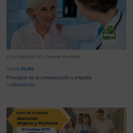
12,19 CRÉDITOS CFC | Duración: 80 HORAS
El
El
78,00
€
39,00
€
precio
precio
Principios de la comunicación y empatía
original
actual
+ Información
era:
es:
78,00€.
39,00€.