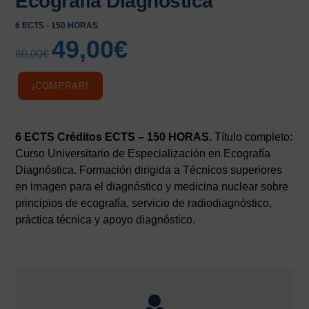
Ecografía Diagnóstica
6 ECTS - 150 HORAS
49,00
€
El
El
80,00
€
precio
precio
original
actual
¡COMPRAR!
era:
es:
80,00€.
49,00€.
6 ECTS Créditos ECTS – 150 HORAS.
Título completo:
Curso Universitario de Especialización en Ecografía
Diagnóstica. Formación dirigida a Técnicos superiores
en imagen para el diagnóstico y medicina nuclear sobre
principios de ecografía, servicio de radiodiagnóstico,
práctica técnica y apoyo diagnóstico.