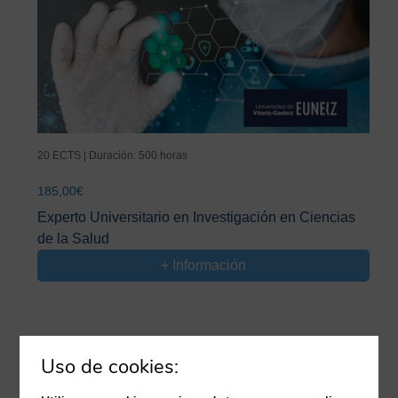
20 ECTS | Duración: 500 horas
185,00
€
Experto Universitario en Investigación en Ciencias
de la Salud
+ Información
Uso de cookies: