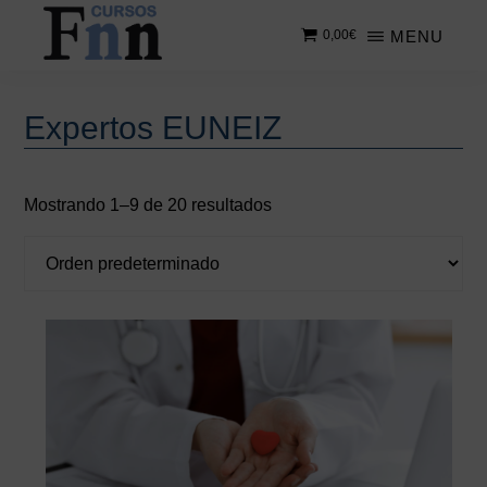
Saltar
MENU
0,00
€
al
contenido
CURSOS
Especializados
principal
FNN
en
Expertos EUNEIZ
cursos
online
Mostrando 1–9 de 20 resultados