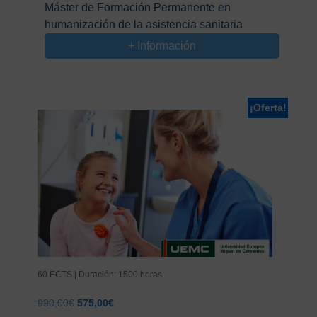
precio
precio
Máster de Formación Permanente en
original
actual
humanización de la asistencia sanitaria
era:
es:
990,00€.
575,00€.
+ Información
¡Oferta!
60 ECTS | Duración: 1500 horas
El
El
990,00
€
575,00
€
precio
precio