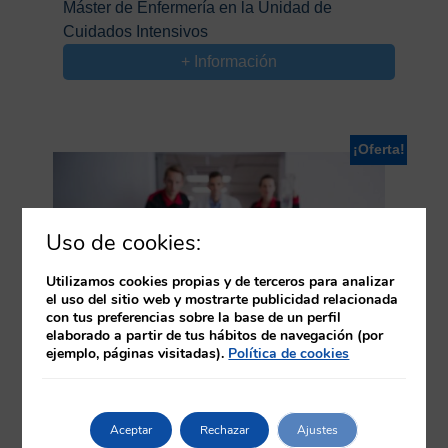
Máster de Enfermería en la Unidad de
original
actual
Cuidados Intensivos
era:
es:
975,00€.
575,00€.
+ Información
¡Oferta!
Uso de cookies:
Utilizamos cookies propias y de terceros para analizar
el uso del sitio web y mostrarte publicidad relacionada
con tus preferencias sobre la base de un perfil
elaborado a partir de tus hábitos de navegación (por
ejemplo, páginas visitadas).
Política de cookies
60 ECTS | Duración: 1500 HORAS
El
El
975,00
€
575,00
€
Aceptar
Rechazar
Ajustes
precio
precio