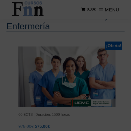
Máster FNN para
Saltar
MENU
0,00
€
al
Profesionales Sanitarios y
contenido
CURSOS
Especializados
Enfermería
principal
FNN
en
cursos
online
¡Oferta!
60 ECTS | Duración: 1500 horas
El
El
975,00
€
575,00
€