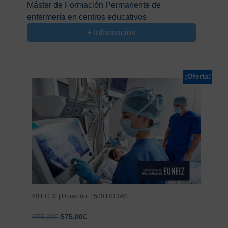
Máster de Formación Permanente de
original
actual
enfermería en centros educativos
era:
es:
990,00€.
575,00€.
+ Información
¡Oferta!
60 ECTS | Duración: 1500 HORAS
El
El
975,00
€
575,00
€
precio
precio