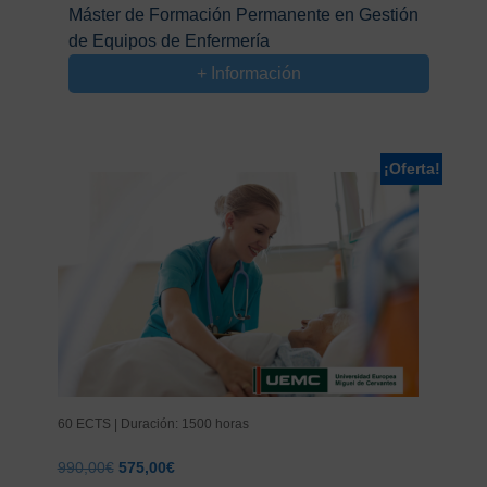
precio
precio
Máster de Formación Permanente en Gestión
original
actual
de Equipos de Enfermería
era:
es:
975,00€.
575,00€.
+ Información
¡Oferta!
60 ECTS | Duración: 1500 horas
El
El
990,00
€
575,00
€