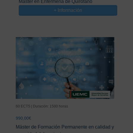
Máster en Enfermería de Quirófano
original
actual
+ Información
era:
es:
975,00€.
575,00€.
60 ECTS | Duración: 1500 horas
990,00
€
Máster de Formación Permanente en calidad y