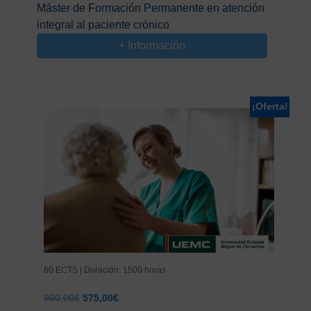
precio
precio
Máster de Formación Permanente en atención
original
actual
integral al paciente crónico
era:
es:
990,00€.
575,00€.
+ Información
¡Oferta!
60 ECTS | Duración: 1500 horas
El
El
990,00
€
575,00
€