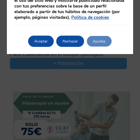
el uso del sitio web y mostrarte publicidad relacionada
con tus preferencias sobre la base de un perfil
elaborado a partir de tus hábitos de navegación (por
ejemplo, páginas visitadas).
Política de cookies
26,86 CREDITOS CFC | Duración: 260 HORAS
Aceptar
Rechazar
Ajustes
69,00
€
Pack Especialista en el Bloque Quirúrgico
+ Información