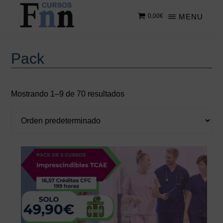
Saltar
Saltar
MENU
0,00
€
al
a
contenido
la
CURSOS
Especializados
principal
barra
FNN
en
lateral
Barra
Pack
cursos
principal
lateral
online
principal
Mostrando 1–9 de 70 resultados