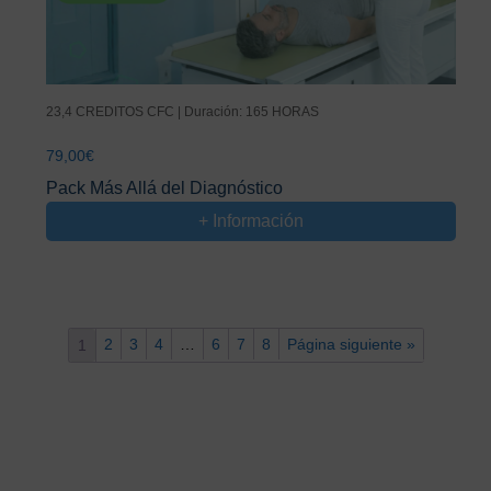
23,4 CREDITOS CFC | Duración: 165 HORAS
79,00
€
Pack Más Allá del Diagnóstico
+ Información
2
3
4
…
6
7
8
Página siguiente »
1