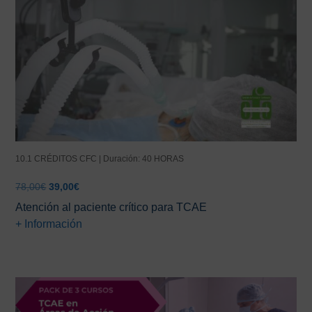
10.1 CRÉDITOS CFC | Duración: 40 HORAS
El
El
78,00
€
39,00
€
precio
precio
Atención al paciente crítico para TCAE
original
actual
+ Información
era:
es:
78,00€.
39,00€.