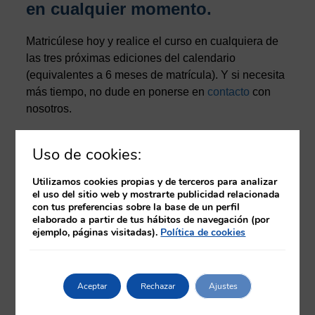
en cualquier momento.
Matricúlese hoy y realice el curso en cualquiera de
las tres próximas ediciones del calendario
(equivalentes a 6 meses de matrícula). Y si necesita
más tiempo, no dude en ponerse en
contacto
con
nosotros.
Una vez finalizado el curso, tras la evaluación como
Uso de cookies:
apto por el tutor, podrá descargar un certificado
provisional en el propio aula virtual. Posteriormente,
Utilizamos cookies propias y de terceros para analizar
y una vez finalizada la edición correspondiente, se
el uso del sitio web y mostrarte publicidad relacionada
con tus preferencias sobre la base de un perfil
procederá a la emisión del diploma del curso
elaborado a partir de tus hábitos de navegación (por
acreditado por la Comisión de Formación
ejemplo, páginas visitadas).
Política de cookies
Continuada de Profesionales Sanitarios. Este
diploma se emitirá en formato electrónico.
Aceptar
Rechazar
Ajustes
Temario