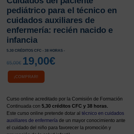
Cuidados del paciente
pediátrico para el técnico en
cuidados auxiliares de
enfermería: recién nacido e
infancia
5.30 CRÉDITOS CFC - 38 HORAS -
19,00
€
El
El
65,00
€
precio
precio
original
actual
¡COMPRAR!
era:
es:
65,00€.
19,00€.
Curso online acreditado por la Comisión de Formación
Continuada con
5,30 créditos CFC y 38 horas.
Este curso online pretende dotar al
técnico en cuidados
auxiliares de enfermería
de un mayor conocimiento ante
el cuidado del niño para favorecer la promoción y