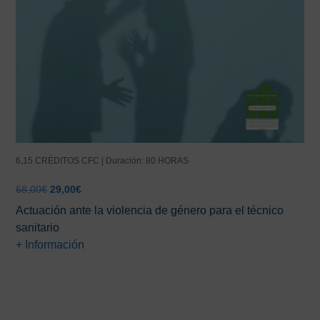
6,15 CRÉDITOS CFC | Duración: 80 HORAS
El
El
68,00
€
29,00
€
precio
precio
Actuación ante la violencia de género para el técnico
original
actual
sanitario
era:
es:
+ Información
68,00€.
29,00€.