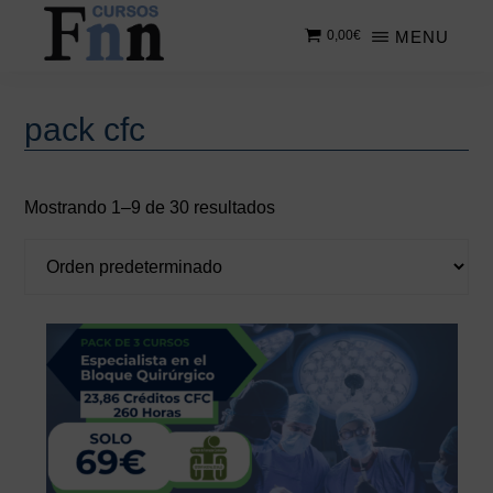
Saltar
Saltar
MENU
0,00
€
al
a
contenido
la
CURSOS
Especializados
principal
barra
FNN
en
lateral
Barra
pack cfc
cursos
principal
lateral
online
principal
Mostrando 1–9 de 30 resultados