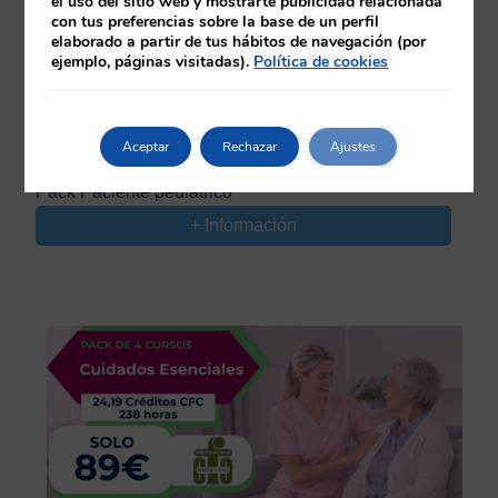
el uso del sitio web y mostrarte publicidad relacionada
con tus preferencias sobre la base de un perfil
elaborado a partir de tus hábitos de navegación (por
ejemplo, páginas visitadas).
Política de cookies
28.78 CREDITOS CFC | Duración: 380 HORAS
Aceptar
Rechazar
Ajustes
89,00
€
Pack Paciente pediátrico
+ Información