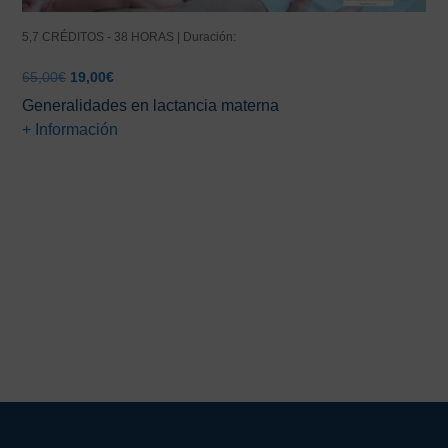
5,7 CRÉDITOS - 38 HORAS | Duración:
El
El
65,00
€
19,00
€
precio
precio
Generalidades en lactancia materna
original
actual
+ Información
era:
es:
65,00€.
19,00€.
Barra
lateral
principal