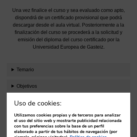
Una vez finalice el curso y sea evaluado como apto,
dispondrá de un certificado provisional que podrá
descargar desde el aula virtual. Posteriormente a la
finalización del curso se procederá a la solicitud y
emisión del diploma del curso certificado por la
Universidad Europea de Gasteiz.
Temario
Objetivos
Uso de cookies:
Evaluación
Utilizamos cookies propias y de terceros para analizar
Equipo docente
el uso del sitio web y mostrarte publicidad relacionada
con tus preferencias sobre la base de un perfil
elaborado a partir de tus hábitos de navegación (por
Requisitos