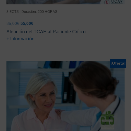
8 ECTS | Duración: 200 HORAS
El
El
85,00
€
55,00
€
precio
precio
Atención del TCAE al Paciente Crítico
original
actual
+ Información
era:
es:
85,00€.
55,00€.
¡Oferta!