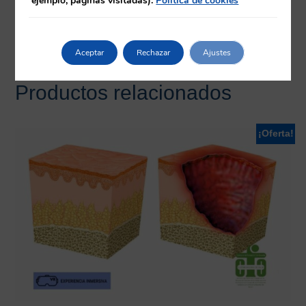
ejemplo, páginas visitadas).
Política de cookies
Herramientas
Aceptar
Rechazar
Ajustes
Productos relacionados
¡Oferta!