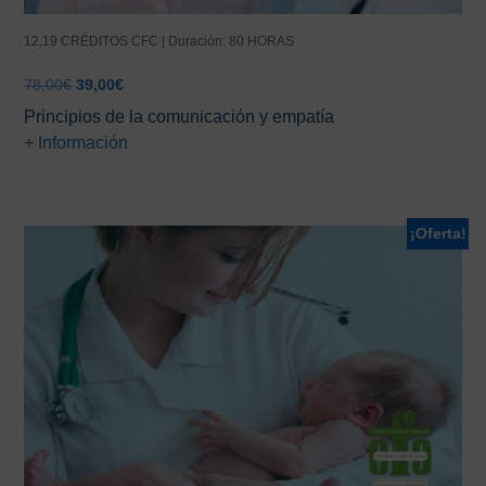
12,19 CRÉDITOS CFC | Duración: 80 HORAS
El
El
78,00
€
39,00
€
precio
precio
Principios de la comunicación y empatía
original
actual
+ Información
era:
es:
78,00€.
39,00€.
¡Oferta!