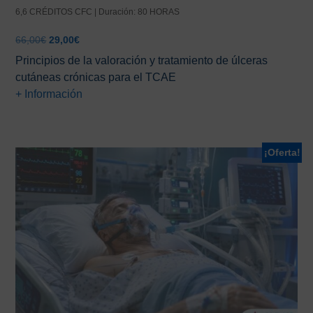
6,6 CRÉDITOS CFC | Duración: 80 HORAS
El
El
66,00
€
29,00
€
precio
precio
Principios de la valoración y tratamiento de úlceras
original
actual
cutáneas crónicas para el TCAE
era:
es:
+ Información
66,00€.
29,00€.
¡Oferta!