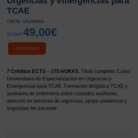
Urgencias y emergencias para
TCAE
7 ECTS - 175 HORAS
49,00
€
El
El
85,00
€
precio
precio
original
actual
¡COMPRAR!
era:
es:
85,00€.
49,00€.
7 Créditos ECTS – 175 HORAS.
Título completo: Curso
Universitario de Especialización en Urgencias y
Emergencias para TCAE. Formación dirigida a TCAE y
auxiliares de enfermería sobre cuidados auxiliares,
atención en servicios de urgencias, apoyo asistencial y
seguridad del paciente.