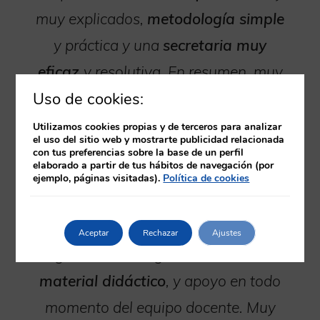
muy explicados,
metodología simple
y práctica y una
secretaria muy
eficaz
y resolutiva. En resumen, muy
contenta con el curso.
Uso de cookies:
Utilizamos cookies propias y de terceros para analizar
13-04-2022
Opiniones Cursos FNN – Lorena
el uso del sitio web y mostrarte publicidad relacionada
López
con tus preferencias sobre la base de un perfil
elaborado a partir de tus hábitos de navegación (por
Opiniones Cursos FNN –
El papel del técnico de
ejemplo, páginas visitadas).
Política de cookies
laboratorio en el diagnóstico clínico y biomédico
Aceptar
Rechazar
Ajustes
En general me ha gustado todo.
Buen
material didáctico
, y apoyo en todo
momento del equipo docente. Muy