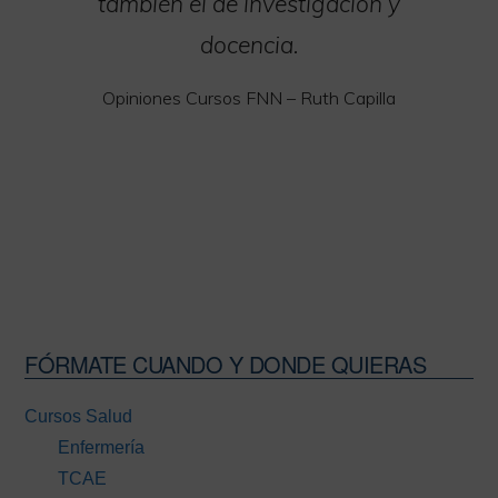
también el de investigación y
docencia.
Opiniones Cursos FNN – Ruth Capilla
FÓRMATE CUANDO Y DONDE QUIERAS
Barra
lateral
Cursos Salud
principal
Enfermería
TCAE