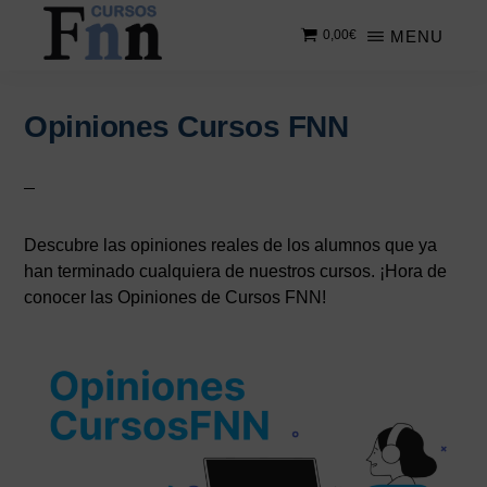
Saltar
Saltar
MENU
0,00
€
al
a
contenido
la
CURSOS
Especializados
principal
barra
FNN
en
lateral
Opiniones Cursos FNN
cursos
principal
online
Descubre las opiniones reales de los alumnos que ya
han terminado cualquiera de nuestros cursos. ¡Hora de
conocer las Opiniones de Cursos FNN!