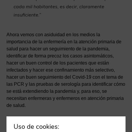
cada mil habitantes, es decir, claramente
insuficiente.”
Ahora vemos con asiduidad en los medios la
importancia de la enfermería en la atención primaria de
salud para hacer un seguimiento de la pandemia,
identificar de forma precoz los casos asintomáticos,
hacer un buen control de los pacientes que están
infectados y hacer ese confinamiento más selectivo,
hacer un buen seguimiento del Covid-19 con el tema de
las PCR y las pruebas de serología para identificar cómo
se está extendiendo la pandemia y, para eso, se
necesitan enfermeras y enfermeros en atención primaria
de salud.
“Por motivos que nos hubiese gustado a todos
Uso de cookies:
no haber vivido, uno de los objetivos que tiene