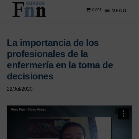
Saltar
Saltar
MENU
0,00
€
al
a
contenido
la
CURSOS
Especializados
principal
barra
FNN
en
lateral
cursos
La importancia de los
principal
online
profesionales de la
enfermería en la toma de
decisiones
22/Jul/2020
·