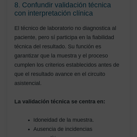
8. Confundir validación técnica
con interpretación clínica
El técnico de laboratorio no diagnostica al
paciente, pero sí participa en la fiabilidad
técnica del resultado. Su función es
garantizar que la muestra y el proceso
cumplen los criterios establecidos antes de
que el resultado avance en el circuito
asistencial.
La validación técnica se centra en:
AVISO LEGAL
|
POLÍTICA DE PRIVACIDAD
|
COOKIES
|
TÉRMINOS Y
Idoneidad de la muestra.
CONDICIONES DE CONTRATACIÓN
Ausencia de incidencias