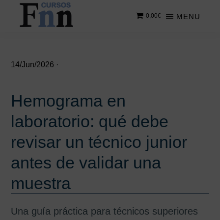
Saltar
Saltar
MENU
0,00
€
al
a
contenido
la
CURSOS
Especializados
principal
barra
FNN
en
lateral
cursos
principal
14/Jun/2026
·
online
Hemograma en
laboratorio: qué debe
revisar un técnico junior
antes de validar una
muestra
Una guía práctica para técnicos superiores