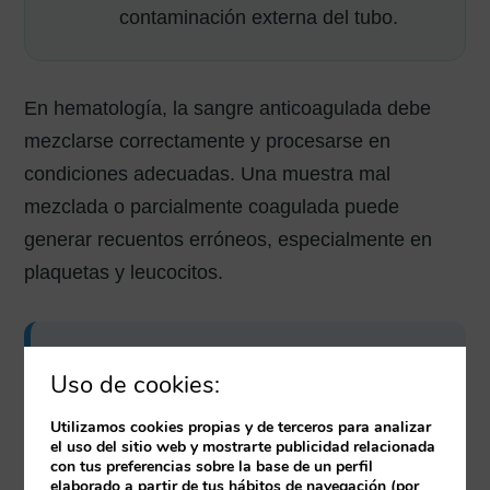
contaminación externa del tubo.
En hematología, la sangre anticoagulada debe
mezclarse correctamente y procesarse en
condiciones adecuadas. Una muestra mal
mezclada o parcialmente coagulada puede
generar recuentos erróneos, especialmente en
plaquetas y leucocitos.
Consejo práctico:
si el tubo tiene
Uso de cookies:
coágulos, volumen insuficiente,
identificación dudosa o aspecto
Utilizamos cookies propias y de terceros para analizar
el uso del sitio web y mostrarte publicidad relacionada
incompatible con el análisis, no debe
con tus preferencias sobre la base de un perfil
elaborado a partir de tus hábitos de navegación (por
tratarse como una muestra normal. Debe