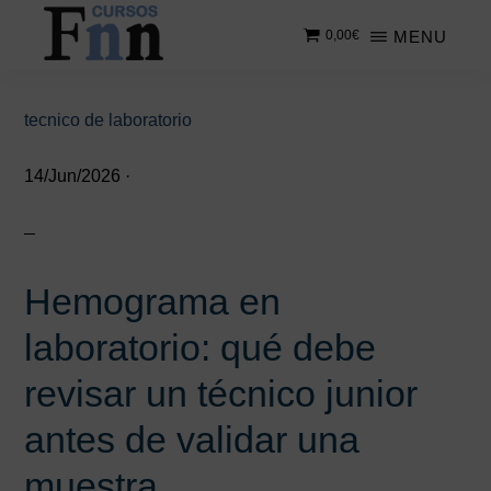
Saltar
Saltar
MENU
0,00
€
al
a
contenido
la
CURSOS
Especializados
principal
barra
FNN
en
lateral
tecnico de laboratorio
cursos
principal
online
14/Jun/2026
·
Hemograma en
laboratorio: qué debe
revisar un técnico junior
antes de validar una
muestra