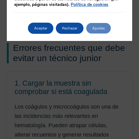
ejemplo, páginas visitadas).
Política de cookies
aplicarse el protocolo de incidencias del
laboratorio.
Aceptar
Rechazar
Ajustes
Errores frecuentes que debe
evitar un técnico junior
1. Cargar la muestra sin
comprobar si está coagulada
Los coágulos y microcoágulos son una de
las incidencias más relevantes en
hematología. Pueden atrapar células,
alterar recuentos y generar resultados