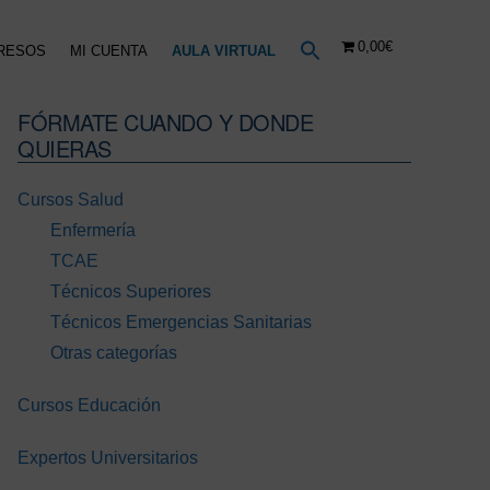
0,00€
RESOS
MI CUENTA
AULA VIRTUAL
FÓRMATE CUANDO Y DONDE
Barra
QUIERAS
lateral
principal
Cursos Salud
Enfermería
TCAE
Técnicos Superiores
Técnicos Emergencias Sanitarias
Otras categorías
Cursos Educación
Expertos Universitarios