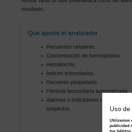
revisar tanto la fase preanalítica como las alar
resultado.
Qué aporta el analizador
Recuentos celulares.
Concentración de hemoglobina.
Hematocrito.
Índices eritrocitarios.
Recuento plaquetario.
Fórmula leucocitaria automatizada.
Alarmas o indicadores de
Uso de 
sospecha.
Utilizamos 
publicidad 
tus hábitos