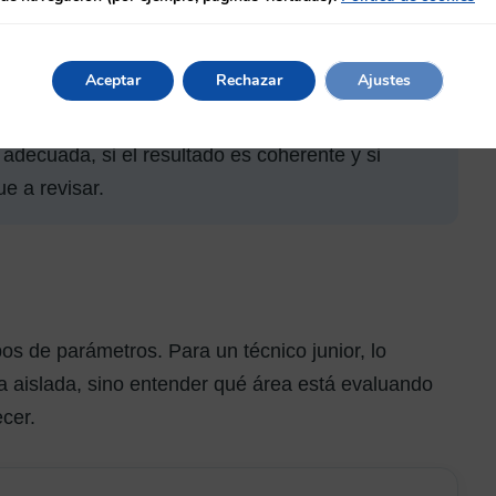
Protege la trazabilidad del proceso.
Aceptar
Rechazar
Ajustes
arse a aceptar automáticamente lo que emite el
adecuada, si el resultado es coherente y si
e a revisar.
os de parámetros. Para un técnico junior, lo
a aislada, sino entender qué área está evaluando
cer.