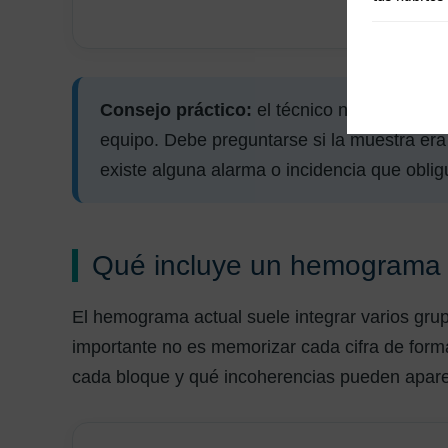
Consejo práctico:
el técnico no debe limit
equipo. Debe preguntarse si la muestra era 
existe alguna alarma o incidencia que obligu
Qué incluye un hemograma
El hemograma actual suele integrar varios grup
importante no es memorizar cada cifra de form
cada bloque y qué incoherencias pueden apare