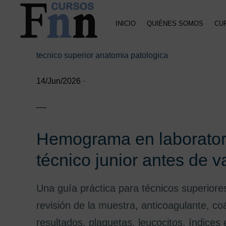
Saltar
Saltar
Saltar
a
al
a
INICIO
QUIÉNES SOMOS
CU
la
contenido
la
navegación
principal
barra
CURSOS
Especializados
principal
lateral
FNN
tecnico superior anatomia patologica
en
principal
cursos
14/Jun/2026
·
online
Hemograma en laboratori
técnico junior antes de 
Una guía práctica para técnicos superior
revisión de la muestra, anticoagulante, co
resultados, plaquetas, leucocitos, índices er