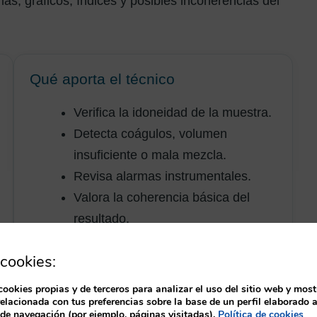
mas, gráficos, índices y posibles incoherencias del
Qué aporta el técnico
Verifica la idoneidad de la muestra.
Detecta coágulos, volumen
insuficiente o mala mezcla.
Revisa alarmas instrumentales.
Valora la coherencia básica del
resultado.
Aplica criterios de repetición o
cookies:
revisión.
Consulta cuando existen dudas
cookies propias y de terceros para analizar el uso del sitio web y most
relacionada con tus preferencias sobre la base de un perfil elaborado a
técnicas.
 de navegación (por ejemplo, páginas visitadas).
Política de cookies