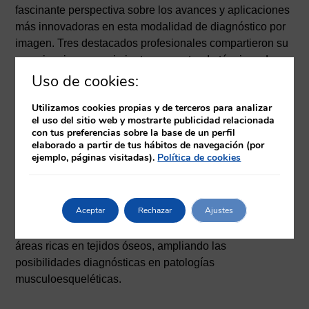
fascinante perspectiva sobre los avances y aplicaciones
más innovadoras en esta modalidad de diagnóstico por
imagen. Tres destacados profesionales compartieron su
experiencia y conocimiento, presentando técnicas de
vanguardia que están transformando la práctica clínica.
Uso de cookies:
Utilizamos cookies propias y de terceros para analizar
El primero en intervenir fue
D. Alberto Delgado Corral
,
el uso del sitio web y mostrarte publicidad relacionada
Técnico de Radiodiagnóstico del
Hospital Universitario
con tus preferencias sobre la base de un perfil
elaborado a partir de tus hábitos de navegación (por
Rey Juan Carlos
, quien profundizó en las
Secuencias
ejemplo, páginas visitadas).
Política de cookies
de Tiempo de Eco Cero (ZTE)
y su implementación en
los estudios del sistema musculoesquelético. Durante su
exposición, Alberto explicó cómo esta técnica avanzada
Aceptar
Rechazar
Ajustes
permite obtener imágenes de alta resolución y calidad
incluso en estructuras difíciles de visualizar, como las
áreas ricas en tejidos óseos, ampliando las
posibilidades diagnósticas en patologías
musculoesqueléticas.