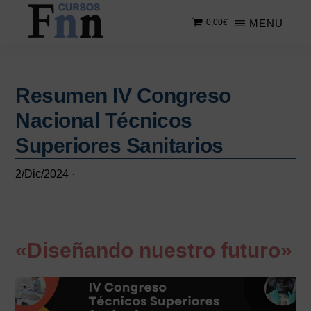
Saltar
Saltar
MENU
0,00
€
al
a
contenido
la
CURSOS
Especializados
principal
barra
FNN
en
lateral
cursos
Resumen IV Congreso
principal
online
Nacional Técnicos
Superiores Sanitarios
2/Dic/2024
·
«Diseñando nuestro futuro»