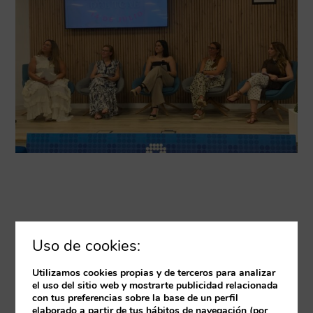
Uso de cookies:
Resumen III Congreso
Utilizamos cookies propias y de terceros para analizar
Nacional de Cuidados de
el uso del sitio web y mostrarte publicidad relacionada
Enfermería en Hospitalización:
con tus preferencias sobre la base de un perfil
elaborado a partir de tus hábitos de navegación (por