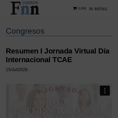
Saltar
Saltar
MENU
0,00
€
al
a
contenido
la
CURSOS
Especializados
principal
barra
FNN
en
lateral
Congresos
cursos
principal
online
Resumen I Jornada Virtual Día
Internacional TCAE
15/Jul/2026
·