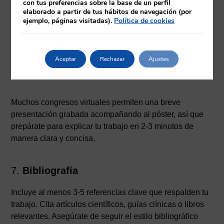
con tus preferencias sobre la base de un perfil
elaborado a partir de tus hábitos de navegación (por
Asegúrate de revisar las indicaciones técnicas del
ejemplo, páginas visitadas).
Política de cookies
congreso:
Tamaño y resolución del póster.
Aceptar
Rechazar
Ajustes
Formato de archivo (PDF, JPG, etc.).
Instrucciones de subida.
Muchos congresos virtuales permiten una breve
presentación grabada acompañando al póster, así que
prepárate para explicar tu trabajo en 2-3 minutos de
manera clara y concisa.
7.
Bibliografía
Incluye al menos 3-5 referencias clave que respalden tu
trabajo. Cita artículos científicos, guías clínicas o libros
relevantes. Asegúrate de seguir el estilo bibliográfico