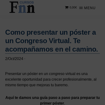
Saltar
Saltar
MENU
0,00
€
al
a
contenido
la
CURSOS
Especializados
principal
barra
FNN
en
lateral
cursos
Como presentar un póster a
principal
online
un Congreso Virtual. Te
acompañamos en el camino.
2/Oct/2024
·
Presentar un póster en un congreso virtual es una
excelente oportunidad para crecer profesionalmente, al
mismo tiempo que mejoras tu baremo.
Aquí te damos una guía paso a paso para preparar tu
primer póster
.