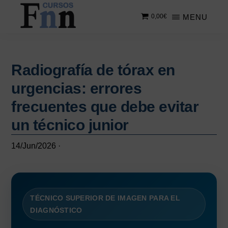
Saltar
Saltar
MENU
0,00
€
al
a
contenido
la
CURSOS
Especializados
principal
barra
FNN
en
lateral
cursos
Radiografía de tórax en
principal
online
urgencias: errores
frecuentes que debe evitar
un técnico junior
14/Jun/2026
·
TÉCNICO SUPERIOR DE IMAGEN PARA EL
DIAGNÓSTICO