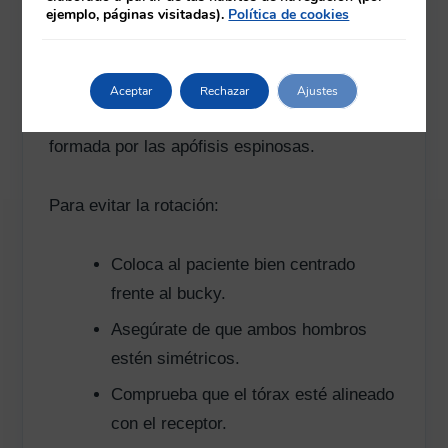
ejemplo, páginas visitadas).
Política de cookies
En una proyección PA correctamente
centrada, las extremidades mediales de las
clavículas deben quedar aproximadamente
Aceptar
Rechazar
Ajustes
equidistantes respecto a la línea media
formada por las apófisis espinosas.
Para evitar la rotación:
Coloca al paciente bien centrado
frente al bucky.
Asegúrate de que ambos hombros
estén simétricos.
Comprueba que el tórax esté alineado
con el receptor.