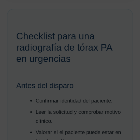
Checklist para una
radiografía de tórax PA
en urgencias
Antes del disparo
Confirmar identidad del paciente.
Leer la solicitud y comprobar motivo
clínico.
AVISO LEGAL
|
POLÍTICA DE PRIVACIDAD
|
COOKIES
|
TÉRMINOS Y
CONDICIONES DE CONTRATACIÓN
Valorar si el paciente puede estar en