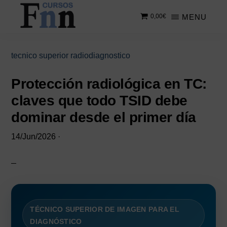
Saltar
Saltar
MENU
0,00
€
al
a
contenido
la
CURSOS
Especializados
principal
barra
FNN
en
lateral
tecnico superior radiodiagnostico
cursos
principal
online
Protección radiológica en TC:
claves que todo TSID debe
dominar desde el primer día
14/Jun/2026
·
TÉCNICO SUPERIOR DE IMAGEN PARA EL
DIAGNÓSTICO