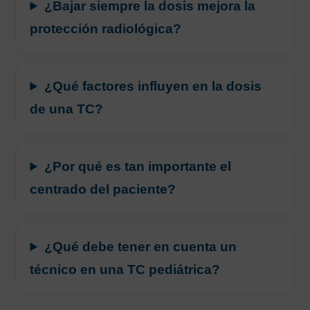
¿Bajar siempre la dosis mejora la
protección radiológica?
¿Qué factores influyen en la dosis
de una TC?
¿Por qué es tan importante el
centrado del paciente?
¿Qué debe tener en cuenta un
técnico en una TC pediátrica?
AVISO LEGAL
|
POLÍTICA DE PRIVACIDAD
|
COOKIES
|
TÉRMINOS Y
CONDICIONES DE CONTRATACIÓN