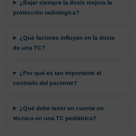
¿Bajar siempre la dosis mejora la
protección radiológica?
¿Qué factores influyen en la dosis
de una TC?
¿Por qué es tan importante el
centrado del paciente?
¿Qué debe tener en cuenta un
técnico en una TC pediátrica?
AVISO LEGAL
|
POLÍTICA DE PRIVACIDAD
|
COOKIES
|
TÉRMINOS Y
CONDICIONES DE CONTRATACIÓN