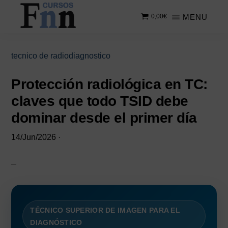
Saltar
Saltar
MENU
0,00
€
al
a
contenido
la
CURSOS
Especializados
principal
barra
FNN
en
lateral
tecnico de radiodiagnostico
cursos
principal
online
Protección radiológica en TC:
claves que todo TSID debe
dominar desde el primer día
14/Jun/2026
·
TÉCNICO SUPERIOR DE IMAGEN PARA EL
DIAGNÓSTICO