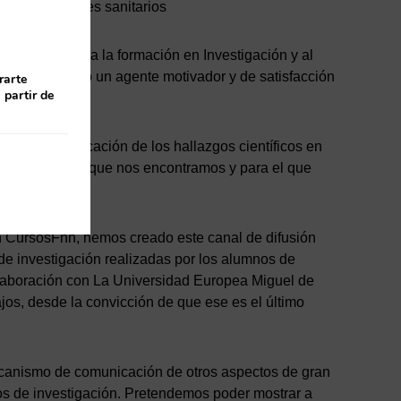
os profesionales sanitarios
reciente apoyo a la formación en Investigación y al
estigación como un agente motivador y de satisfacción
rarte
 partir de
ifusión y aplicación de los hallazgos científicos en
este punto en el que nos encontramos y para el que
on CursosFnn, hemos creado este canal de difusión
 de investigación realizadas por los alumnos de
laboración con La Universidad Europea Miguel de
bajos, desde la convicción de que ese es el último
mecanismo de comunicación de otros aspectos de gran
os de investigación. Pretendemos poder mostrar a