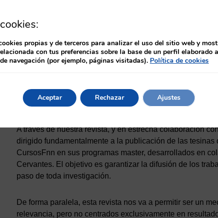
debe ser una materia transversal en toda la formación de l
cookies:
A nivel de las instituciones sanitarias, también existe un c
desarrollo de la misma, concibiendo la formación y la inv
cookies propias y de terceros para analizar el uso del sitio web y most
relacionada con tus preferencias sobre la base de un perfil elaborado a
del profesional.
 de navegación (por ejemplo, páginas visitadas).
Política de cookies
Una vez en este punto, la gran asignatura pendiente es la d
la práctica clínica de los profesionales sanitarios. Es en 
Aceptar
Rechazar
Ajustes
ponemos en marcha este ilusiónate proyecto.
A través de nuestra revista, y en estrecha colaboración c
dirigido fundamentalmente a la publicación de las tesinas
CursosFnn en sus programas master, desarrollados en co
Cervantes. El objetivo es garantizar la difusión de los tra
paso de toda investigación.
De forma paralela, esta revista nos va a permitir ser un 
relevancia, pero no centrados exclusivamente en resultad