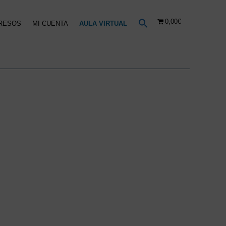
0,00€
RESOS
MI CUENTA
AULA VIRTUAL