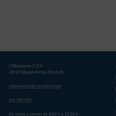
C/Mirasierra 5 1ºA.
28220 Majadahonda (Madrid)
informacion@cursosfnn.com
911 090 624
De lunes a jueves de 9:00 h a 16:30 h