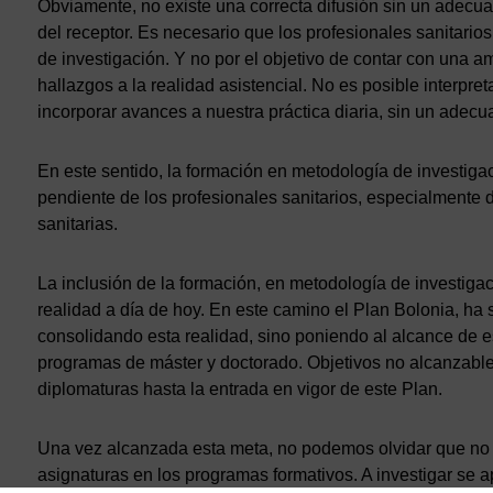
Obviamente, no existe una correcta difusión sin un adecu
del receptor. Es necesario que los profesionales sanitar
de investigación. Y no por el objetivo de contar con una am
hallazgos a la realidad asistencial. No es posible interpret
incorporar avances a nuestra práctica diaria, sin un adec
En este sentido, la formación en metodología de investiga
pendiente de los profesionales sanitarios, especialmente 
sanitarias.
La inclusión de la formación, en metodología de investiga
realidad a día de hoy. En este camino el Plan Bolonia, ha
consolidando esta realidad, sino poniendo al alcance de 
programas de máster y doctorado. Objetivos no alcanzables
diplomaturas hasta la entrada en vigor de este Plan.
Una vez alcanzada esta meta, no podemos olvidar que no s
asignaturas en los programas formativos. A investigar se a