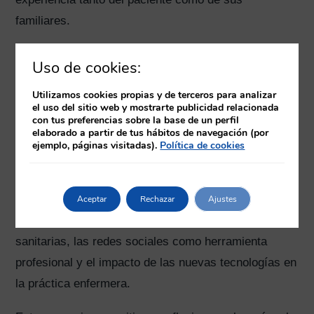
familiares.
Uso de cookies:
Innovación y transformación
Utilizamos cookies propias y de terceros para analizar
digital
el uso del sitio web y mostrarte publicidad relacionada
con tus preferencias sobre la base de un perfil
elaborado a partir de tus hábitos de navegación (por
La innovación ocupó un lugar protagonista durante
ejemplo, páginas visitadas).
Política de cookies
esta edición. Los asistentes pudieron conocer
proyectos relacionados con la inteligencia artificial
aplicada a la salud, la historia clínica electrónica, la
Aceptar
Rechazar
Ajustes
transformación digital de las organizaciones
sanitarias, las redes sociales como herramienta
profesional y el impacto de las nuevas tecnologías en
la práctica enfermera.