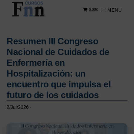
Saltar
Saltar
MENU
0,00
€
al
a
contenido
la
CURSOS
Especializados
principal
barra
FNN
en
lateral
cursos
Resumen III Congreso
principal
online
Nacional de Cuidados de
Enfermería en
Hospitalización: un
encuentro que impulsa el
futuro de los cuidados
2/Jul/2026
·