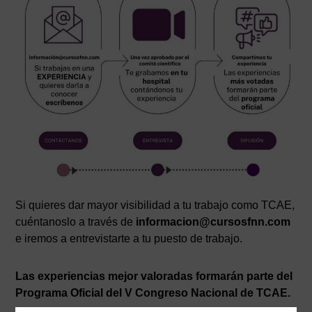
Si quieres dar mayor visibilidad a tu trabajo como TCAE,
cuéntanoslo a través de
informacion@cursosfnn.com
e iremos a entrevistarte a tu puesto de trabajo.
Las experiencias mejor valoradas formarán parte del
Programa Oficial del V Congreso Nacional de TCAE.