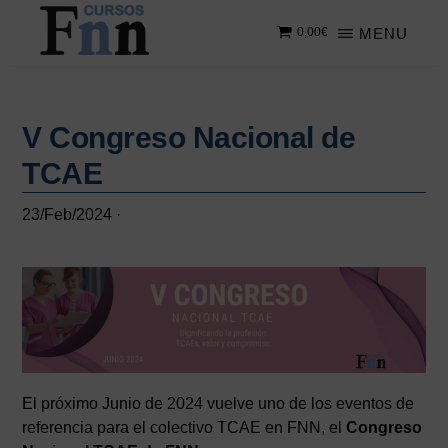
Saltar
Saltar
MENU
0,00
€
al
a
contenido
la
CURSOS
Especializados
principal
barra
FNN
en
lateral
cursos
V Congreso Nacional de
principal
online
TCAE
23/Feb/2024
·
El próximo Junio de 2024 vuelve uno de los eventos de
referencia para el colectivo TCAE en FNN, el
Congreso