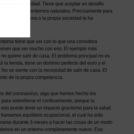
ivel de capacidad. Tiene que aceptar un desafío
miento de los entornos naturales. Precisamente para
s, que ella misma o la propia sociedad le ha
nterna tiene que ver con lo que una considera
 tienen que ver mucho con eso. El ejemplo más
 quiere salir de casa. El problema principal no es
á la tienda, tiene un dominio perfecto del euro y el
 No se siente con la necesidad de salir de casa. El
iento de la propia competencia.
sis del coronavirus, algo que hemos hecho los
 para sobrellevar el confinamiento, porque la
y eso puede tener un impacto gravísimo para la salud
 llamamos equilibrio ocupacional, el cual ha sido
brarse durante 3 meses a hacer las cosas de un modo
éndonos en un entorno completamente nuevo. Esa