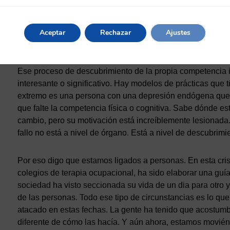
acompañamiento para que la persona descubra su propio n
que le permita crecer en esa competencia y ese acompaña
que venza esas barreras, quizás no físicas pero sí mentale
Aceptar
Rechazar
Ajustes
impuesto.
Ese proceso de descubrimiento de la propia competencia i
interesante o significativo. Hay modelos de prácticas que
extremo es una persona con una depresión endógena que no
que falte la competencia física o cognitiva. Sabe dónde est
cambio, pero su motivación está increíblemente lesionada.
fallo no está a nivel de órgano. Está a nivel de descubrim
Por eso digo que estamos ligados a personas. En esta cri
colegios de terapia ocupacional, ha sido elaborar una guía
sociedad ha visto seccionada su vida de un dia para otro 
de las personas. Todo ese tipo de circunstancias es lo que
atacado en estas fechas. La gente ha tenido que acostum
diferente de cómo las hacía. Y aún ahora, estamos movi