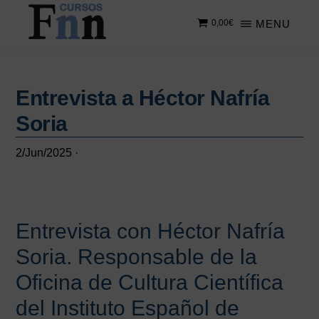
Saltar
Saltar
MENU
0,00
€
al
a
contenido
la
CURSOS
Especializados
principal
barra
FNN
en
lateral
cursos
Entrevista a Héctor Nafría
principal
online
Soria
2/Jun/2025
·
Entrevista con Héctor Nafría
Soria. Responsable de la
Oficina de Cultura Científica
del Instituto Español de