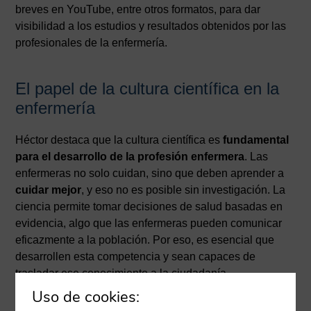
breves en YouTube, entre otros formatos, para dar
visibilidad a los estudios y resultados obtenidos por las
profesionales de la enfermería.
El papel de la cultura científica en la
enfermería
Héctor destaca que la cultura científica es
fundamental
para el desarrollo de la profesión enfermera
. Las
enfermeras no solo cuidan, sino que deben aprender a
cuidar mejor
, y eso no es posible sin investigación. La
ciencia permite tomar decisiones de salud basadas en
evidencia, algo que las enfermeras pueden comunicar
eficazmente a la población. Por eso, es esencial que
desarrollen esta competencia y sean capaces de
trasladar ese conocimiento a la ciudadanía.
Uso de cookies: