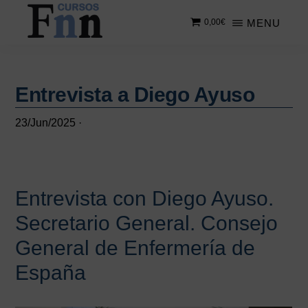
Saltar
Saltar
MENU
0,00
€
al
a
contenido
la
CURSOS
Especializados
principal
barra
FNN
en
lateral
cursos
Entrevista a Diego Ayuso
principal
online
23/Jun/2025
·
Entrevista con Diego Ayuso.
Secretario General. Consejo
General de Enfermería de
España