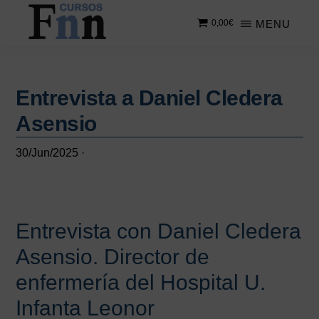
Saltar
Saltar
MENU
0,00
€
al
a
contenido
la
CURSOS
Especializados
principal
barra
FNN
en
lateral
cursos
Entrevista a Daniel Cledera
principal
online
Asensio
30/Jun/2025
·
Entrevista con Daniel Cledera
Asensio. Director de
enfermería del Hospital U.
Infanta Leonor