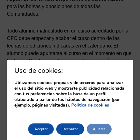
para las bolsas y oposiciones de todas las
Comunidades.
Todo alumno matriculado en un curso acreditado por la
CFC debe empezar y acabar el curso dentro de las
fechas de ediciones indicadas en el calendario. El
alumno puede apuntarse al curso en el momento en que
lo desee. No obstante, los cursos de Formación
Continuada son Post Grado, lo que quiere decir que no
Uso de cookies:
tendrán validez para presentar en bolsas de empleo u
Utilizamos cookies propias y de terceros para analizar
Opes, si han comenzado antes de tener la titulación
el uso del sitio web y mostrarte publicidad relacionada
académica en su edición correspondiente.
con tus preferencias sobre la base de un perfil
elaborado a partir de tus hábitos de navegación (por
ejemplo, páginas visitadas).
Política de cookies
Información sobre bolsas de empleo de enfermería
en España
Aceptar
Rechazar
Ajustes
Información sobre bolsa de empleo de Auxiliar de
Enfermería en España