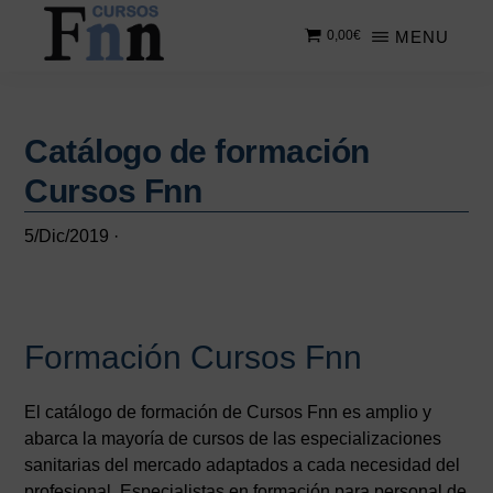
Saltar
Saltar
MENU
0,00
€
al
a
contenido
la
CURSOS
Especializados
principal
barra
FNN
en
lateral
cursos
Catálogo de formación
principal
online
Cursos Fnn
5/Dic/2019
·
Formación Cursos Fnn
El catálogo de formación de Cursos Fnn es amplio y
abarca la mayoría de cursos de las especializaciones
sanitarias del mercado adaptados a cada necesidad del
profesional. Especialistas en formación para personal de