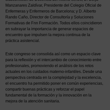
Manzanares Zaldívar, Presidente del Colegio Oficial de
Enfermeras y Enfermeros de Barcelona; y D. Alberto
Rando Caño, Director de Consultoría y Soluciones
Formativas de Fnn Formación. Todos ellos coincidieron
en subrayar la importancia de generar espacios de
encuentro que impulsen la mejora continua de la
práctica asistencial.
Este congreso se consolida así como un espacio clave
para la reflexión y el intercambio de conocimiento entre
profesionales, promoviendo el análisis de los retos
actuales en los cuidados materno-infantiles. Desde una
perspectiva centrada en la complejidad y la excelencia,
el encuentro ha permitido poner en común experiencias,
compartir buenas prácticas y reforzar el papel
fundamental de la formación y la innovación en la
AVISO LEGAL
|
POLÍTICA DE PRIVACIDAD
|
COOKIES
|
TÉRMINOS Y
CONDICIONES DE CONTRATACIÓN
mejora de la atención sanitaria.