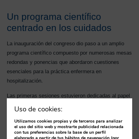
Un programa científico
centrado en los cuidados
La inauguración del congreso dio paso a un amplio
programa científico compuesto por numerosas mesas
redondas y ponencias que abordaron cuestiones
esenciales para la práctica enfermera en
hospitalización.
Las primeras sesiones estuvieron dedicadas al papel
de la supervisora de hospitalización, la gestión del
Uso de cookies:
cuidado y el liderazgo enfermero, analizando cómo
Utilizamos cookies propias y de terceros para analizar
evolucionan los modelos organizativos y cuáles son
el uso del sitio web y mostrarte publicidad relacionada
con tus preferencias sobre la base de un perfil
las competencias necesarias para afrontar los
elaborado a partir de tus hábitos de navegación (por