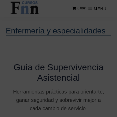
Saltar
Saltar
MENU
0,00
€
al
a
contenido
la
CURSOS
Especializados
principal
barra
FNN
en
lateral
Enfermería y especialidades
cursos
principal
online
Guía de Supervivencia
Asistencial
Herramientas prácticas para orientarte,
ganar seguridad y sobrevivir mejor a
cada cambio de servicio.