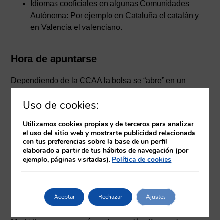
Idiomas cooficiales en algunas Comunidades
Autónoma: Por ejemplo en Cataluña el catalán y
en Valencia el valenciano.
Hora de apuntarse
Dependiendo de la CCAA la bolsa se “abre” en un
momento del año. Que se abra la bolsa significa que tú,
Uso de cookies:
como enfermera, puedes presentar los méritos para que
te recalculen tu puntuación.
Utilizamos cookies propias y de terceros para analizar
el uso del sitio web y mostrarte publicidad relacionada
En la solicitud te pedirán que marques el tipo de jornada
con tus preferencias sobre la base de un perfil
elaborado a partir de tus hábitos de navegación (por
que quieres (parcial, completa o ambas) y aquellos
ejemplo, páginas visitadas).
Política de cookies
lugares donde quieras trabajar
. Es decir, si tú eres un
enfermero de primaria en la solicitud a la bolsa debes
poner que quieres trabajar en primaria para que no te
Aceptar
Rechazar
Ajustes
ofrezcan contratos en hospitales, o viceversa. Además,
también es importante que en ciudades grandes (como