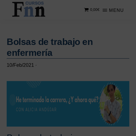
Saltar
Saltar
MENU
0,00
€
al
a
contenido
la
CURSOS
Especializados
principal
barra
FNN
en
lateral
cursos
Bolsas de trabajo en
principal
online
enfermería
10/Feb/2021
·