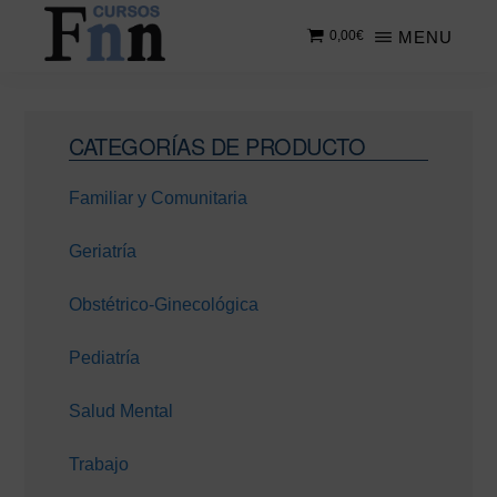
Saltar
Saltar
MENU
0,00
€
al
a
contenido
la
CURSOS
Especializados
principal
barra
FNN
en
lateral
Barra
cursos
CATEGORÍAS DE PRODUCTO
principal
lateral
online
Familiar y Comunitaria
principal
Geriatría
Obstétrico-Ginecológica
Pediatría
Salud Mental
Trabajo