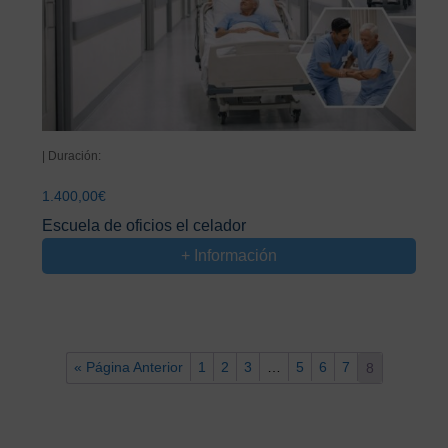
| Duración:
1.400,00
€
Escuela de oficios el celador
+ Información
« Página Anterior
1
2
3
…
5
6
7
8