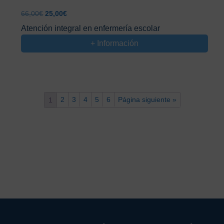
El
El
66,00
€
25,00
€
precio
precio
Atención integral en enfermería escolar
original
actual
+ Información
era:
es:
66,00€.
25,00€.
2
3
4
5
6
Página siguiente »
1