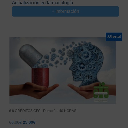
precio
precio
Actualización en farmacología
original
actual
+ Información
era:
es:
66,00€.
25,00€.
¡Oferta!
6.8 CRÉDITOS CFC | Duración: 40 HORAS
El
El
66,00
€
25,00
€
precio
precio