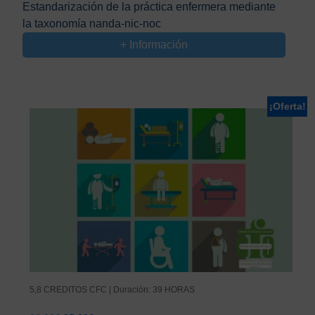
Estandarización de la práctica enfermera mediante
original
actual
la taxonomía nanda-nic-noc
era:
es:
65,00€.
25,00€.
+ Información
¡Oferta!
5,8 CREDITOS CFC | Duración: 39 HORAS