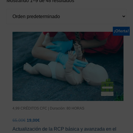
Mostrando 1–9 de 48 resultados
¡Oferta!
4,99 CRÉDITOS CFC | Duración: 80 HORAS
El
El
65,00
€
19,00
€
precio
precio
Actualización de la RCP básica y avanzada en el
original
actual