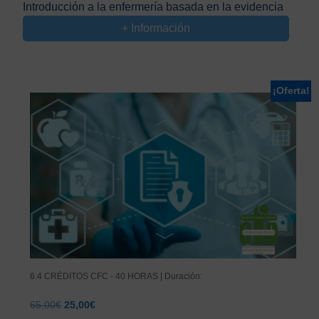
Introducción a la enfermería basada en la evidencia
original
actual
+ Información
era:
es:
66,00€.
25,00€.
¡Oferta!
6.4 CRÉDITOS CFC - 40 HORAS | Duración:
El
El
65,00
€
25,00
€
precio
precio