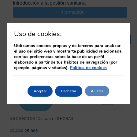
Introducción a la gestión sanitaria
original
actual
+ Información
era:
es:
65,00€.
25,00€.
Uso de cookies:
¡Oferta!
Utilizamos cookies propias y de terceros para analizar
el uso del sitio web y mostrarte publicidad relacionada
con tus preferencias sobre la base de un perfil
elaborado a partir de tus hábitos de navegación (por
ejemplo, páginas visitadas).
Política de cookies
Aceptar
Rechazar
Ajustes
5,6 CRÉDITOS | Duración: 40 HORAS
El
El
65,00
€
25,00
€
precio
precio