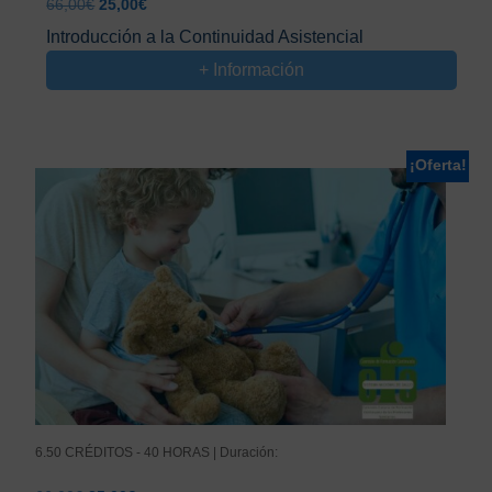
El
El
66,00
€
25,00
€
precio
precio
Introducción a la Continuidad Asistencial
original
actual
+ Información
era:
es:
66,00€.
25,00€.
¡Oferta!
6.50 CRÉDITOS - 40 HORAS | Duración: