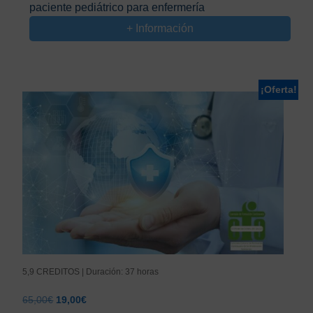
paciente pediátrico para enfermería
era:
es:
65,00€.
19,00€.
+ Información
¡Oferta!
5,9 CREDITOS | Duración: 37 horas
El
El
65,00
€
19,00
€