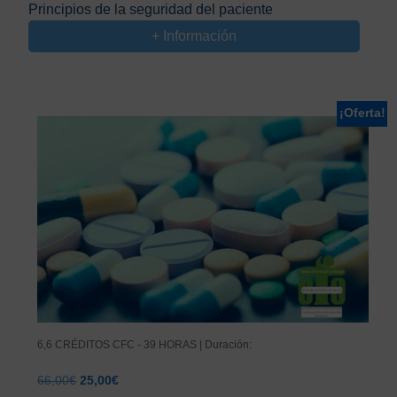
precio
precio
Principios de la seguridad del paciente
original
actual
+ Información
era:
es:
65,00€.
19,00€.
¡Oferta!
6,6 CRÉDITOS CFC - 39 HORAS | Duración:
El
El
66,00
€
25,00
€