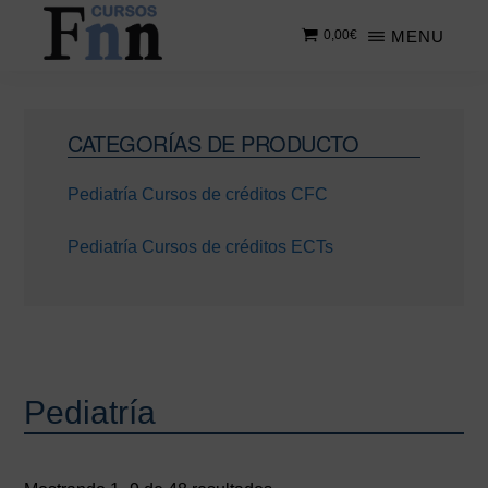
Saltar
Saltar
MENU
0,00
€
al
a
contenido
la
CURSOS
Especializados
principal
barra
FNN
en
lateral
Barra
cursos
CATEGORÍAS DE PRODUCTO
principal
lateral
online
Pediatría Cursos de créditos CFC
principal
Pediatría Cursos de créditos ECTs
Pediatría