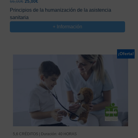
El
El
66,00
€
25,00
€
precio
precio
Principios de la humanización de la asistencia
original
actual
sanitaria
era:
es:
66,00€.
25,00€.
+ Información
¡Oferta!
5,6 CRÉDITOS | Duración: 40 HORAS