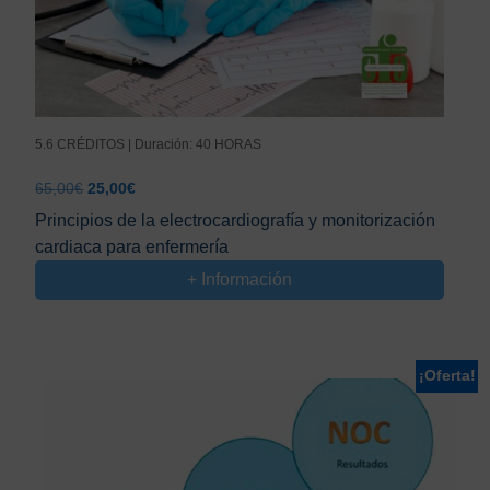
5.6 CRÉDITOS | Duración: 40 HORAS
El
El
65,00
€
25,00
€
precio
precio
Principios de la electrocardiografía y monitorización
original
actual
cardiaca para enfermería
era:
es:
65,00€.
25,00€.
+ Información
¡Oferta!