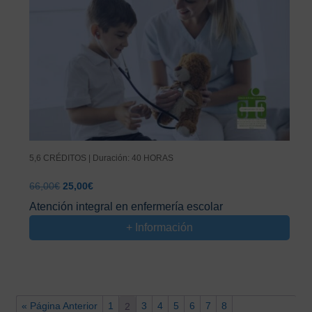
5,6 CRÉDITOS | Duración: 40 HORAS
El
El
66,00
€
25,00
€
precio
precio
Atención integral en enfermería escolar
original
actual
+ Información
era:
es:
66,00€.
25,00€.
« Página Anterior
1
3
4
5
6
7
8
2