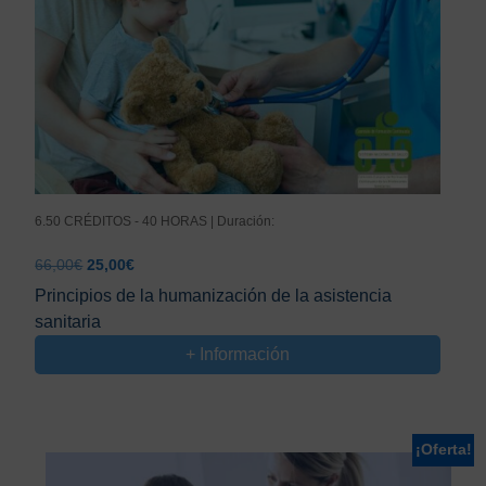
6.50 CRÉDITOS - 40 HORAS | Duración:
El
El
66,00
€
25,00
€
precio
precio
Principios de la humanización de la asistencia
original
actual
sanitaria
era:
es:
66,00€.
25,00€.
+ Información
¡Oferta!