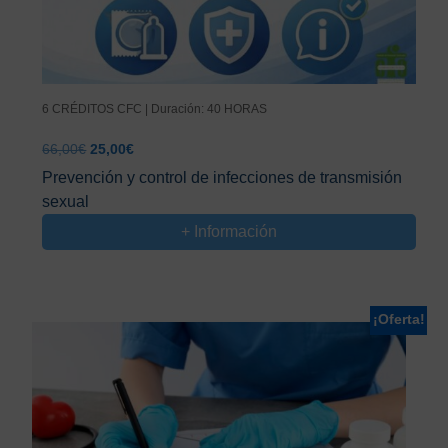
6 CRÉDITOS CFC | Duración: 40 HORAS
El
El
66,00
€
25,00
€
precio
precio
Prevención y control de infecciones de transmisión
original
actual
sexual
era:
es:
66,00€.
25,00€.
+ Información
¡Oferta!