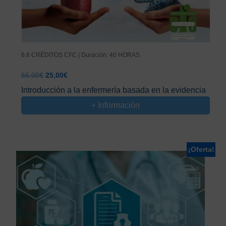
6.8 CRÉDITOS CFC | Duración: 40 HORAS
El
El
66,00
€
25,00
€
precio
precio
Introducción a la enfermería basada en la evidencia
original
actual
+ Información
era:
es:
66,00€.
25,00€.
¡Oferta!