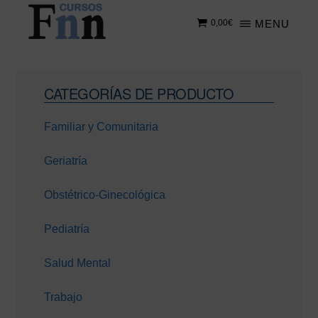
Saltar
Saltar
MENU
0,00
€
al
a
contenido
la
CURSOS
Especializados
principal
barra
FNN
en
lateral
Barra
cursos
CATEGORÍAS DE PRODUCTO
principal
lateral
online
Familiar y Comunitaria
principal
Geriatría
Obstétrico-Ginecológica
Pediatría
Salud Mental
Trabajo