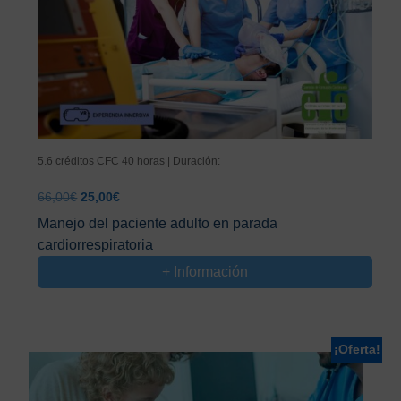
5.6 créditos CFC 40 horas | Duración:
El
El
66,00
€
25,00
€
precio
precio
Manejo del paciente adulto en parada
original
actual
cardiorrespiratoria
era:
es:
66,00€.
25,00€.
+ Información
¡Oferta!