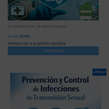
6.4 CRÉDITOS CFC - 40 HORAS | Duración:
El
El
65,00
€
25,00
€
precio
precio
Introducción a la gestión sanitaria
original
actual
+ Información
era:
es:
65,00€.
25,00€.
¡Oferta!