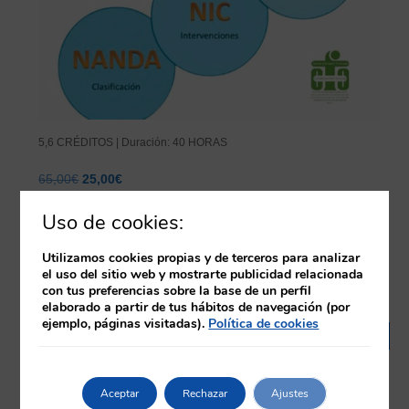
5,6 CRÉDITOS | Duración: 40 HORAS
El
El
65,00
€
25,00
€
precio
precio
Estandarización de la práctica enfermera mediante
original
actual
Uso de cookies:
la taxonomía nanda-nic-noc
era:
es:
65,00€.
25,00€.
+ Información
Utilizamos cookies propias y de terceros para analizar
el uso del sitio web y mostrarte publicidad relacionada
con tus preferencias sobre la base de un perfil
elaborado a partir de tus hábitos de navegación (por
ejemplo, páginas visitadas).
Política de cookies
¡Oferta!
Aceptar
Rechazar
Ajustes