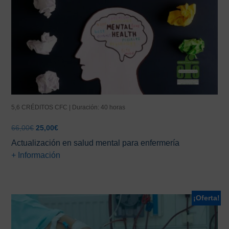
5,6 CRÉDITOS CFC | Duración: 40 horas
El
El
66,00
€
25,00
€
precio
precio
Actualización en salud mental para enfermería
original
actual
+ Información
era:
es:
66,00€.
25,00€.
¡Oferta!