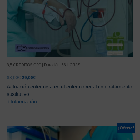
8,5 CRÉDITOS CFC | Duración: 56 HORAS
El
El
68,00
€
29,00
€
precio
precio
Actuación enfermera en el enfermo renal con tratamiento
original
actual
sustitutivo
era:
es:
+ Información
68,00€.
29,00€.
¡Oferta!