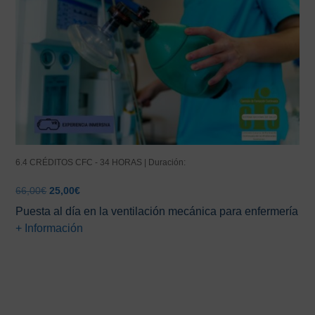
6.4 CRÉDITOS CFC - 34 HORAS | Duración:
El
El
66,00
€
25,00
€
precio
precio
Puesta al día en la ventilación mecánica para enfermería
original
actual
+ Información
era:
es:
66,00€.
25,00€.