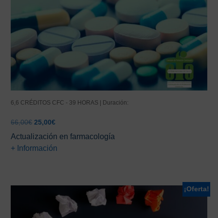
6,6 CRÉDITOS CFC - 39 HORAS | Duración:
El
El
66,00
€
25,00
€
precio
precio
Actualización en farmacología
original
actual
+ Información
era:
es:
66,00€.
25,00€.
¡Oferta!