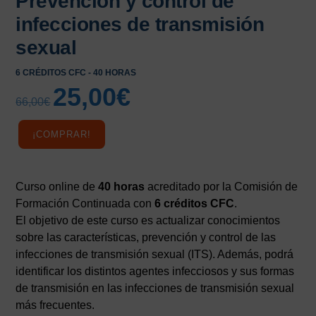
Prevención y control de
infecciones de transmisión
sexual
6 CRÉDITOS CFC - 40 HORAS
25,00
€
El
El
66,00
€
precio
precio
original
actual
¡COMPRAR!
era:
es:
66,00€.
25,00€.
Curso online de
40 horas
acreditado por la Comisión de
Formación Continuada con
6 créditos CFC
.
El objetivo de este curso es actualizar conocimientos
sobre las características, prevención y control de las
infecciones de transmisión sexual (ITS). Además, podrá
identificar los distintos agentes infecciosos y sus formas
de transmisión en las infecciones de transmisión sexual
más frecuentes.