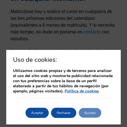
Matricúlese hoy y realice el curso en cualquiera de
las tres próximas ediciones del calendario
(equivalentes a 6 meses de matrícula). Y si necesita
más tiempo, no dude en ponerse en
contacto
con
nosotros.
Una vez finalizado el curso, tras la evaluación como
apto por el tutor, podrá descargar un certificado
Uso de cookies:
provisional en el propio aula virtual. Posteriormente,
Utilizamos cookies propias y de terceros para analizar
y una vez finalizada la edición correspondiente, se
el uso del sitio web y mostrarte publicidad relacionada
procederá a la emisión del diploma del curso
con tus preferencias sobre la base de un perfil
acreditado por la Comisión de Formación
elaborado a partir de tus hábitos de navegación (por
ejemplo, páginas visitadas).
Política de cookies
Continuada de Profesionales Sanitarios. Este
diploma se emitirá en formato electrónico.
Aceptar
Rechazar
Ajustes
Temario