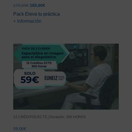
El
El
170,00
€
165,00
€
precio
precio
Pack Eleva tu práctica
original
actual
+ Información
era:
es:
170,00€.
165,00€.
12 CRÉDITOS ECTS | Duración: 300 HORAS
59,00
€