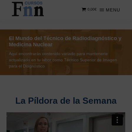
Saltar
MENU
0,00
€
al
contenido
CURSOS
Especializados
principal
FNN
en
cursos
El Mundo del Técnico de Radiodiagnóstico y
online
Medicina Nuclear
Aquí encontrarás contenido variado para mantenerte
actualizado en tu labor como Técnico Superior de Imagen
para el Diagnóstico
La Píldora de la Semana