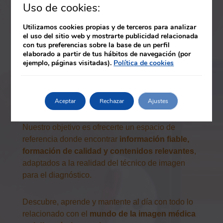
los procedimientos más utilizados en los servicios
Uso de cookies:
de diagnóstico por imagen.
Utilizamos cookies propias y de terceros para analizar
el uso del sitio web y mostrarte publicidad relacionada
Este apartado está dirigido tanto a
estudiantes de
con tus preferencias sobre la base de un perfil
Imagen para el Diagnóstico y Medicina Nuclear
elaborado a partir de tus hábitos de navegación (por
ejemplo, páginas visitadas).
Política de cookies
como a profesionales en activo que desean
actualizar sus competencias
, ampliar su
formación o avanzar en su carrera dentro del
entorno sanitario.
Aceptar
Rechazar
Ajustes
Nuestro objetivo es ofrecerte un espacio de
referencia donde encontrar
información fiable,
formación de calidad y contenidos relevantes
,
adaptados a la realidad del técnico de imagen
para el diagnóstico.
Descubre, aprende y mantente al día con todo lo
relacionado con el
mundo de la imagen médica