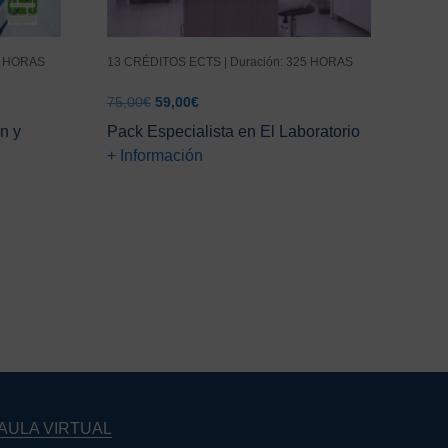
80 HORAS
13 CRÉDITOS ECTS | Duración: 325 HORAS
El
El
75,00
€
59,00
€
precio
precio
n y
Pack Especialista en El Laboratorio
original
actual
+ Información
era:
es:
75,00€.
59,00€.
Barra
lateral
principal
AULA VIRTUAL