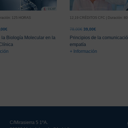
uración: 125 HORAS
12,19 CRÉDITOS CFC | Duración: 
El
El
El
,00
€
78,00
€
39,00
€
ecio
precio
precio
precio
la Biología Molecular en la
Principios de la comunicació
ginal
actual
original
actual
Clínica
empatía
:
es:
era:
es:
ación
+ Información
,00€.
49,00€.
78,00€.
39,00€.
C/Mirasierra 5 1ºA.