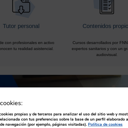
Tutor personal
Contenidos propi
e con profesionales en activo
Cursos desarrollados por FNN 
nocen tu realidad asistencial.
expertos sanitarios y con un g
audiovisual.
cookies:
cookies propias y de terceros para analizar el uso del sitio web y most
relacionada con tus preferencias sobre la base de un perfil elaborado a
 de navegación (por ejemplo, páginas visitadas).
Política de cookies