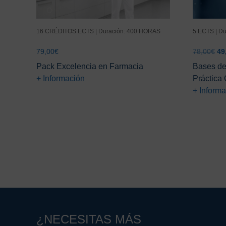
16 CRÉDITOS ECTS | Duración: 400 HORAS
5 ECTS | D
El
79,00
€
78,00
€
49
pr
Pack Excelencia en Farmacia
Bases de 
ori
+ Información
Práctica 
era
+ Inform
78
¿NECESITAS MÁS