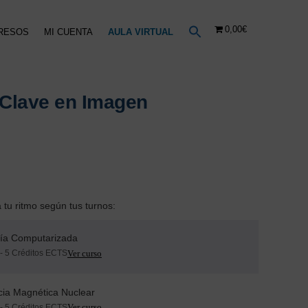
0,00€
RESOS
MI CUENTA
AULA VIRTUAL
 Clave en Imagen
tu ritmo según tus turnos:
ía Computarizada
- 5 Créditos ECTS
ia Magnética Nuclear
- 5 Créditos ECTS