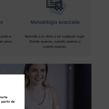
os
Metodología avanzada
junto a
Aprende a tu ritmo y en cualquier lugar.
ran peso
Donde quieras, cuando quieras y
cuanto quieras.
rarte
 partir de