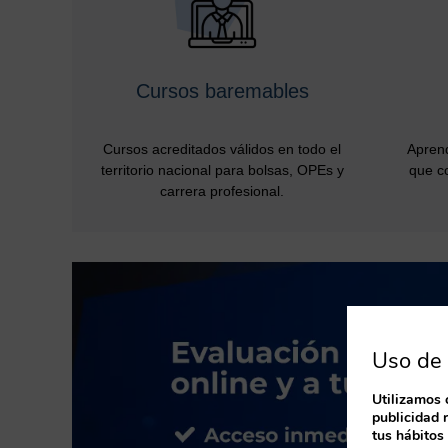
Cursos baremables
Cursos acreditados válidos en todo el
Aprend
territorio nacional para bolsas, OPEs y
que co
carrera profesional.
Uso de 
Utilizamos 
publicidad 
tus hábitos