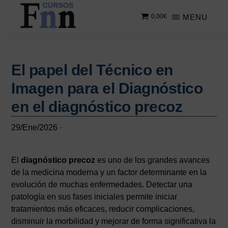
Saltar
Saltar
MENU
0,00
€
al
a
contenido
la
CURSOS
Especializados
principal
barra
FNN
en
lateral
cursos
El papel del Técnico en
principal
online
Imagen para el Diagnóstico
en el diagnóstico precoz
29/Ene/2026
·
El
diagnóstico precoz
es uno de los grandes avances
de la medicina moderna y un factor determinante en la
evolución de muchas enfermedades. Detectar una
patología en sus fases iniciales permite iniciar
tratamientos más eficaces, reducir complicaciones,
disminuir la morbilidad y mejorar de forma significativa la