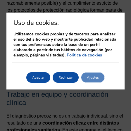
razonablemente posible) y el cumplimiento estricto de
los protocolos de protección radiológica forman parte de
su responsabilidad diaria. Todo ello contribuye a una
Uso de cookies:
medicina más segura, eficiente y centrada en el
paciente.
Utilizamos cookies propias y de terceros para analizar
el uso del sitio web y mostrarte publicidad relacionada
con tus preferencias sobre la base de un perfil
Además, el trato humano y la capacidad de
elaborado a partir de tus hábitos de navegación (por
comunicación del técnico ayudan a reducir la ansiedad
ejemplo, páginas visitadas).
Política de cookies
del paciente, facilitando su colaboración durante la
prueba y mejorando así la calidad de las imágenes
obtenidas.
Aceptar
Rechazar
Ajustes
Trabajo en equipo y coordinación
clínica
El diagnóstico precoz no es un trabajo individual, sino el
resultado de una
coordinación eficaz entre distintos
profesionales sanitarios
. En este engranaje, el técnico