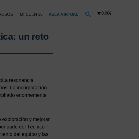
0,00€
RESOS
MI CUENTA
AULA VIRTUAL
ca: un reto
hoLa resonancia
ños. La incorporación
ampliado enormemente
 exploración y mejorar
por parte del Técnico
iento del equipo y las