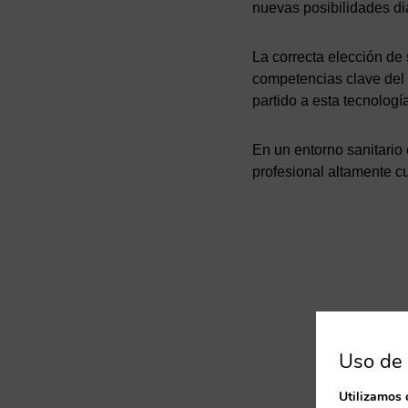
nuevas posibilidades di
La correcta elección de 
competencias clave del 
partido a esta tecnologí
En un entorno sanitario
profesional altamente c
Uso de 
Utilizamos 