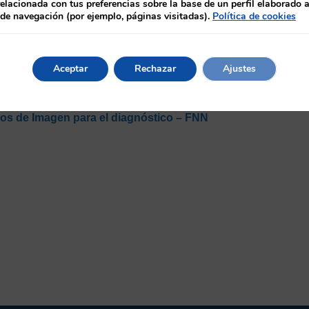
relacionada con tus preferencias sobre la base de un perfil elaborado a
 de navegación (por ejemplo, páginas visitadas).
Política de cookies
Aceptar
Rechazar
Ajustes
gicos en resonancia magnética: un reto par
os de Imagen para el diagnóstico – FNN