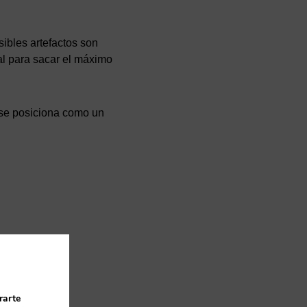
sibles artefactos son
al para sacar el máximo
 se posiciona como un
rarte