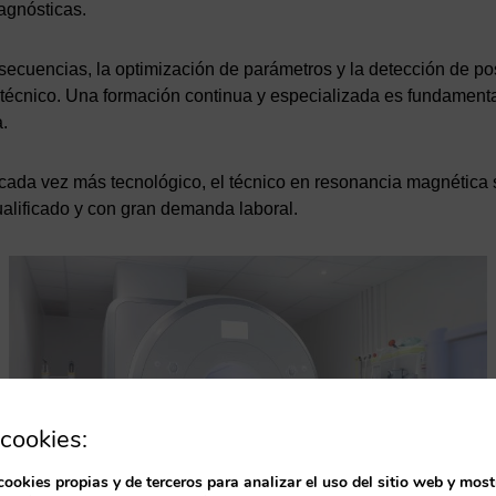
agnósticas.
secuencias, la optimización de parámetros y la detección de po
técnico. Una formación continua y especializada es fundament
a.
 cada vez más tecnológico, el técnico en resonancia magnética
ualificado y con gran demanda laboral.
cookies:
cookies propias y de terceros para analizar el uso del sitio web y most