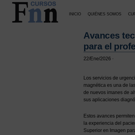
Saltar
Saltar
Saltar
a
al
a
INICIO
QUIÉNES SOMOS
CU
la
contenido
la
navegación
principal
barra
CURSOS
Especializados
principal
lateral
FNN
Avances tec
en
principal
cursos
para el prof
online
22/Ene/2026
·
Los servicios de urgenc
magnética es una de las
de nuevos imanes de al
sus aplicaciones diagnó
Estos avances permiten 
la experiencia del paci
Superior en Imagen para