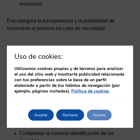
revisiones
Esto asegura la transparencia y la posibilidad de
reconstruir el proceso en caso de necesidad.
El papel del técnico de
Uso de cookies:
laboratorio
Utilizamos cookies propias y de terceros para analizar
el uso del sitio web y mostrarte publicidad relacionada
El técnico de laboratorio desempeña un rol fundamental
con tus preferencias sobre la base de un perfil
en la trazabilidad. Es quien, en gran medida, garantiza
elaborado a partir de tus hábitos de navegación (por
ejemplo, páginas visitadas).
Política de cookies
que cada paso se registre correctamente y que no haya
pérdida de información en el proceso.
Aceptar
Rechazar
Ajustes
Sus responsabilidades incluyen:
Comprobar la correcta identificación de las