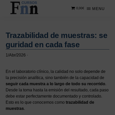
Saltar
Saltar
MENU
0,00
€
al
a
contenido
la
CURSOS
Especializados
principal
barra
FNN
en
lateral
cursos
Trazabilidad de muestras: se
principal
online
guridad en cada fase
1/Abr/2026
·
En el laboratorio clínico, la calidad no solo depende de
la precisión analítica, sino también de la capacidad de
seguir cada muestra a lo largo de todo su recorrido
.
Desde la toma hasta la emisión del resultado, cada paso
debe estar perfectamente documentado y controlado.
Esto es lo que conocemos como
trazabilidad de
muestras
.