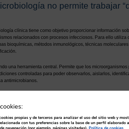
icrobiología no permite trabajar “
iología clínica tiene como objetivo proporcionar información sob
smos relacionados con procesos infecciosos. Para ello utiliza 
uebas bioquímicas, métodos inmunológicos, técnicas moleculares
icación.
iendo una herramienta central. Permite que los microorganismos
ciones controladas para poder observarlos, aislarlos, identific
 a antimicrobianos.
microorganismos están en todas partes: piel, mucosas, ambiente
y recipientes. Por eso, el técnico debe diferenciar entre micro
cookies:
 clínica y microorganismos que llegan por contaminación.
cookies propias y de terceros para analizar el uso del sitio web y most
relacionada con tus preferencias sobre la base de un perfil elaborado a
 de navegación (por ejemplo, páginas visitadas).
Política de cookies