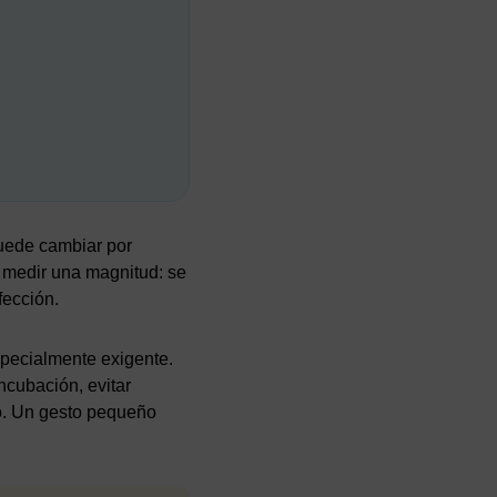
uede cambiar por
o medir una magnitud: se
fección.
specialmente exigente.
ncubación, evitar
so. Un gesto pequeño