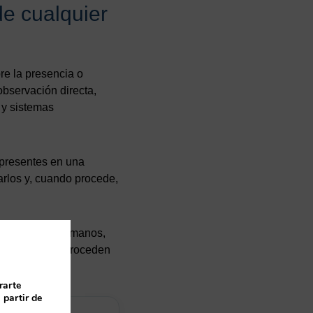
de cualquier
re la presencia o
observación directa,
 y sistemas
 presentes en una
arlos y, cuando procede,
, superficies, manos,
organismos que proceden
rarte
 partir de