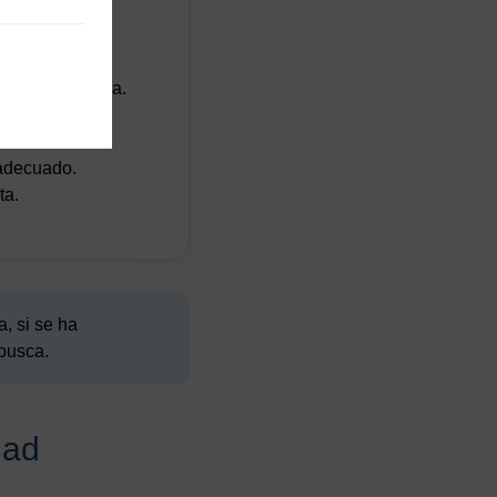
o
tativa.
nte la recogida.
servación.
nadecuado.
ta.
, si se ha
 busca.
dad