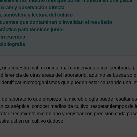
aislamiento: mucho más que poner muestra en una placa
 Gram y observación directa
 atmósfera y lectura del cultivo
ecuentes que contaminan o invalidan el resultado
práctico para técnicos junior
frecuentes
ibliografía
ca, una muestra mal recogida, mal conservada o mal sembrada p
 diferencia de otras áreas del laboratorio, aquí no se busca sol
 e identificar microorganismos que pueden estar causando una in
r de laboratorio que empieza, la microbiología puede resultar e
nica aséptica, conocer medios de cultivo, respetar tiempos de i
retar crecimiento microbiano y registrar con precisión cada pa
tra útil en un cultivo dudoso.