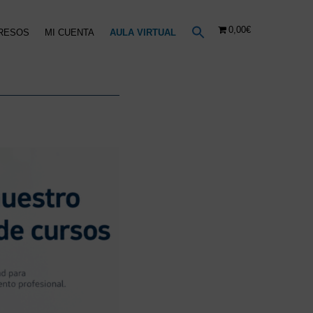
0,00€
RESOS
MI CUENTA
AULA VIRTUAL