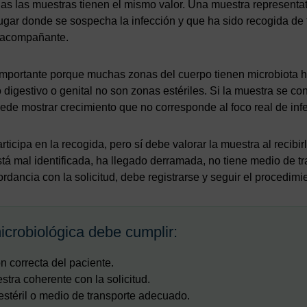
das las muestras tienen el mismo valor. Una muestra representa
ugar donde se sospecha la infección y que ha sido recogida de
a acompañante.
mportante porque muchas zonas del cuerpo tienen microbiota hab
to digestivo o genital no son zonas estériles. Si la muestra se c
uede mostrar crecimiento que no corresponde al foco real de inf
ticipa en la recogida, pero sí debe valorar la muestra al recibirl
tá mal identificada, ha llegado derramada, no tiene medio de t
rdancia con la solicitud, debe registrarse y seguir el procedimie
crobiológica debe cumplir:
ón correcta del paciente.
stra coherente con la solicitud.
estéril o medio de transporte adecuado.