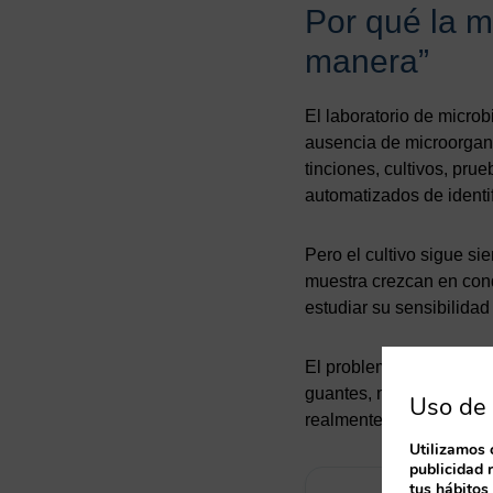
Por qué la m
manera”
El laboratorio de microb
ausencia de microorgani
tinciones, cultivos, pr
automatizados de identif
Pero el cultivo sigue s
muestra crezcan en condi
estudiar su sensibilidad
El problema es que los 
guantes, material, aire 
Uso de 
realmente de la muestra
Utilizamos 
publicidad 
tus hábitos