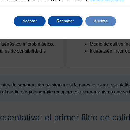
ltivo
Qué puede arruinarl
icroorganismos viables.
Muestra no represen
Aceptar
Rechazar
Ajustes
u crecimiento en medios
Contaminación dura
Retraso o mala con
ias para su identificación.
Siembra deficiente.
diagnóstico microbiológico.
Medio de cultivo i
udios de sensibilidad si
Incubación incorrec
ntes de sembrar, piensa siempre si la muestra es representativa
i el medio elegido permite recuperar el microorganismo que se
sentativa: el primer filtro de cali