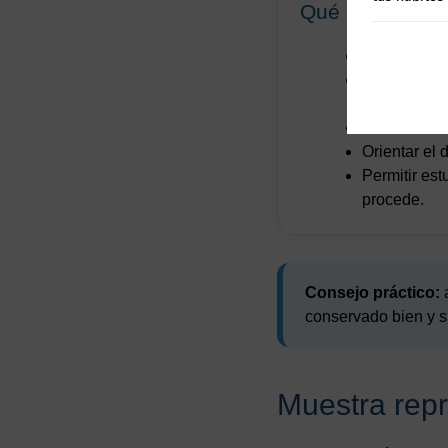
Qué busca el cu
Recuperar m
Favorecer s
adecuados.
Aislar colon
Orientar el 
Permitir est
procede.
Consejo práctico:
a
conservado bien y s
Muestra repre