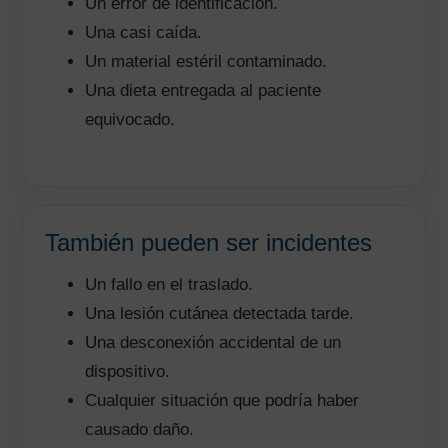
Un error de identificación.
Una casi caída.
Un material estéril contaminado.
Una dieta entregada al paciente
equivocado.
También pueden ser incidentes
Un fallo en el traslado.
Una lesión cutánea detectada tarde.
Una desconexión accidental de un
dispositivo.
AVISO LEGAL
|
POLÍTICA DE PRIVACIDAD
|
COOKIES
|
TÉRMINOS Y
Cualquier situación que podría haber
CONDICIONES DE CONTRATACIÓN
causado daño.