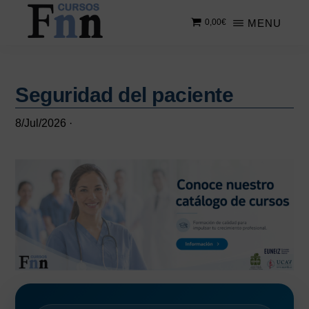
Saltar
Saltar
MENU
0,00
€
al
a
contenido
la
CURSOS
Especializados
principal
barra
FNN
en
lateral
cursos
Seguridad del paciente
principal
online
8/Jul/2026
·