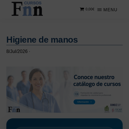
Saltar
Saltar
MENU
0,00
€
al
a
contenido
la
CURSOS
Especializados
principal
barra
FNN
en
lateral
cursos
Higiene de manos
principal
online
8/Jul/2026
·