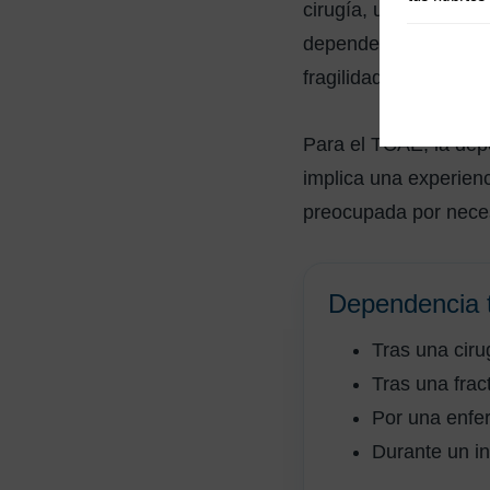
cirugía, una fractur
dependencia prolonga
fragilidad, discapaci
Para el TCAE, la dep
implica una experien
preocupada por neces
Dependencia 
Tras una ciru
Tras una frac
Por una enfe
Durante un in