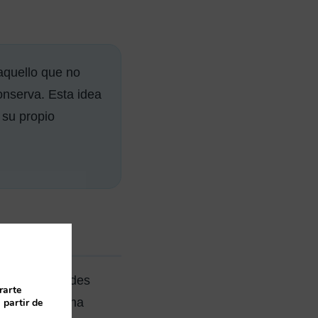
 aquello que no
onserva. Esta idea
 su propio
ente
izar actividades
rarte
jemplo tras una
 partir de