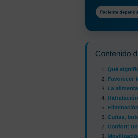
Paciente dependi
Contenido de
Qué signifi
Favorecer l
La aliment
Hidratació
Eliminación
Cuñas, bote
Confort: un
Movilizació