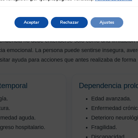
a, una enfermedad aguda o un ingreso hospitalario. Tamb
da, asociada a edad avanzada, enfermedad crónica, det
dad o pérdida progresiva de funcionalidad.
Aceptar
Rechazar
Ajustes
endencia no debe entenderse solo como una limitación f
cia emocional. La persona puede sentirse insegura, aver
itar ayuda para acciones que antes realizaba de forma 
temporal
Dependencia prol
gía.
Edad avanzada.
tura.
Enfermedad crónic
rmedad aguda.
Deterioro neurológ
greso hospitalario.
Fragilidad.
Discapacidad.