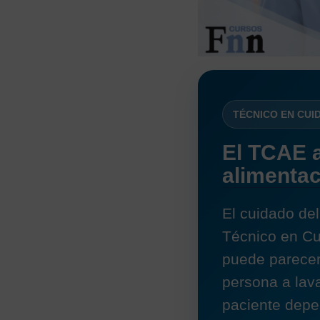
TÉCNICO EN CUI
El TCAE a
alimentac
El cuidado del
Técnico en Cu
puede parecer
persona a lav
paciente depe