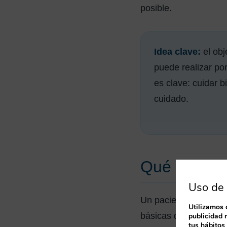
posible.
Idea clave:
el obj
puede realizar po
es clave: cuidar b
cuidado.
Qué signifi
Uso de 
Un paciente dependien
Utilizamos 
básicas de la vida di
publicidad 
tus hábitos