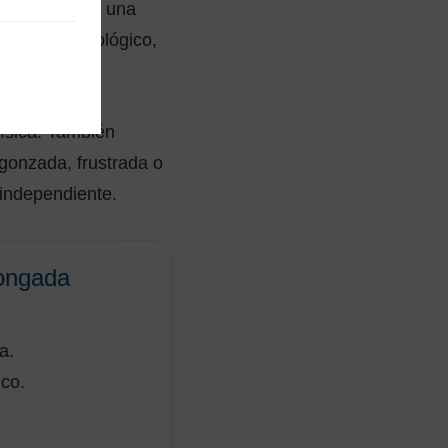
ién puede ser una
erioro neurológico,
ísica. También
gonzada, frustrada o
independiente.
ongada
a.
ico.