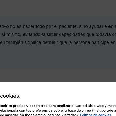
etivo no es hacer todo por el paciente, sino ayudarle en
r sí mismo, evitando sustituir capacidades que todavía c
ien también significa permitir que la persona participe en
ca cuidar a un paciente dependi
cookies:
te es aquel que necesita ayuda parcial o total para real
cookies propias y de terceros para analizar el uso del sitio web y most
aria. Puede tratarse de una dependencia temporal, por e
relacionada con tus preferencias sobre la base de un perfil elaborado a
 de navegación (por ejemplo, páginas visitadas).
Política de cookies