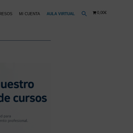
0,00€
RESOS
MI CUENTA
AULA VIRTUAL