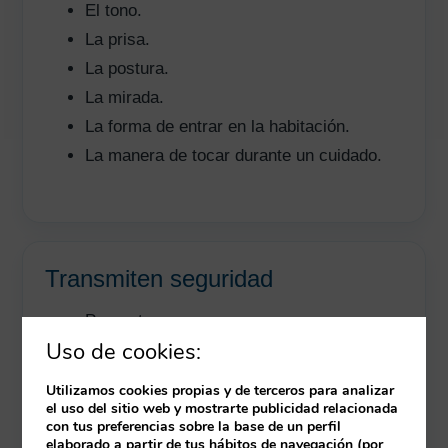
El tono.
La prisa.
La postura.
La mirada.
La forma de entrar en la habitación.
La manera de tocar durante un cuidado.
Transmiten seguridad
Presentarse.
Uso de cookies:
Llamar al paciente por su nombre.
Explicar el cuidado.
Utilizamos cookies propias y de terceros para analizar
Pedir colaboración.
el uso del sitio web y mostrarte publicidad relacionada
con tus preferencias sobre la base de un perfil
Actuar sin prisa excesiva.
elaborado a partir de tus hábitos de navegación (por