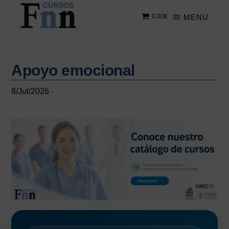
Saltar
Saltar
MENU
0,00
€
al
a
contenido
la
CURSOS
Especializados
principal
barra
FNN
en
lateral
cursos
Apoyo emocional
principal
online
8/Jul/2026
·